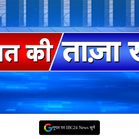
गूगल पर IBC24 News चुनें