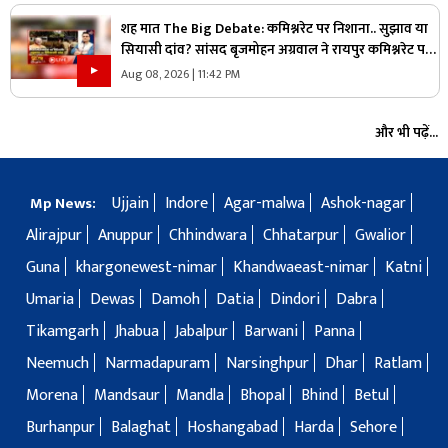
शह मात The Big Debate: कमिश्नरेट पर निशाना.. सुझाव या
सियासी दांव? सांसद बृजमोहन अग्रवाल ने रायपुर कमिश्नरेट पर
उठाए सवाल, क्या वाकई में सिस्टम में सुधार की है जरूरत
Aug 08, 2026 | 11:42 PM
और भी पढ़ें...
Ujjain
Indore
Agar-malwa
Ashok-nagar
Mp News:
Alirajpur
Anuppur
Chhindwara
Chhatarpur
Gwalior
Guna
khargonewest-nimar
Khandwaeast-nimar
Katni
Umaria
Dewas
Damoh
Datia
Dindori
Dabra
Tikamgarh
Jhabua
Jabalpur
Barwani
Panna
Neemuch
Narmadapuram
Narsinghpur
Dhar
Ratlam
Morena
Mandsaur
Mandla
Bhopal
Bhind
Betul
Burhanpur
Balaghat
Hoshangabad
Harda
Sehore