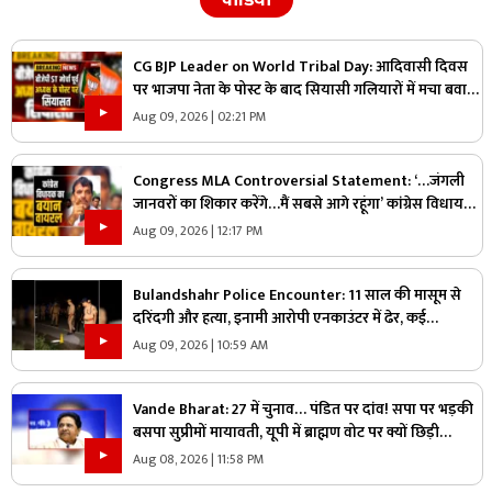
CG BJP Leader on World Tribal Day: आदिवासी दिवस
पर भाजपा नेता के पोस्ट के बाद सियासी गलियारों में मचा बवाल,
जानिए ऐसा क्या कह दिया कि भड़के विपक्षी नेता
Aug 09, 2026 | 02:21 PM
Congress MLA Controversial Statement: ‘…जंगली
जानवरों का शिकार करेंगे…मैं सबसे आगे रहूंगा’ कांग्रेस विधायक
ने दिया विवादित बयान, वायरल हो रहा वीडियो
Aug 09, 2026 | 12:17 PM
Bulandshahr Police Encounter: 11 साल की मासूम से
दरिंदगी और हत्या, इनामी आरोपी एनकाउंटर में ढेर, कई
पुलिसकर्मी भी घायल
Aug 09, 2026 | 10:59 AM
Vande Bharat: 27 में चुनाव… पंडित पर दांव! सपा पर भड़की
बसपा सुप्रीमों मायावती, यूपी में ब्राह्मण वोट पर क्यों छिड़ी
महाभारत?
Aug 08, 2026 | 11:58 PM