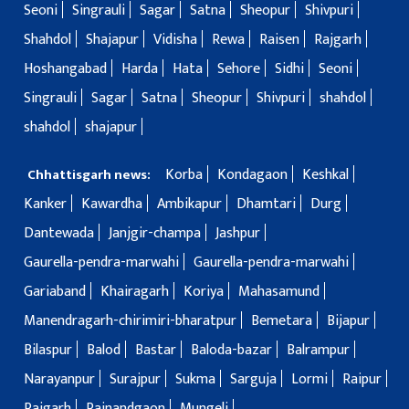
Seoni
Singrauli
Sagar
Satna
Sheopur
Shivpuri
Shahdol
Shajapur
Vidisha
Rewa
Raisen
Rajgarh
Hoshangabad
Harda
Hata
Sehore
Sidhi
Seoni
Singrauli
Sagar
Satna
Sheopur
Shivpuri
shahdol
shahdol
shajapur
Korba
Kondagaon
Keshkal
Chhattisgarh news:
Kanker
Kawardha
Ambikapur
Dhamtari
Durg
Dantewada
Janjgir-champa
Jashpur
Gaurella-pendra-marwahi
Gaurella-pendra-marwahi
Gariaband
Khairagarh
Koriya
Mahasamund
Manendragarh-chirimiri-bharatpur
Bemetara
Bijapur
Bilaspur
Balod
Bastar
Baloda-bazar
Balrampur
Narayanpur
Surajpur
Sukma
Sarguja
Lormi
Raipur
Raigarh
Rajnandgaon
Mungeli