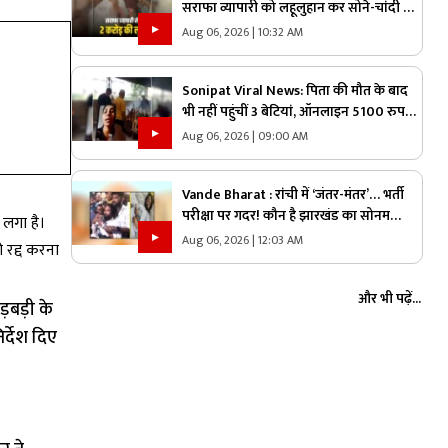
सराफा व्यापारी को लहूलुहान कर सोने-चांदी से
भरा बैग छीनकर फरार हुए बदमाश, पूरे शहर में
Aug 06, 2026 | 10:32 AM
नाकेबंदी
Sonipat Viral News: पिता की मौत के बाद
भी नहीं पहुंचीं 3 बेटियां, ऑनलाइन 5100 रुपए
भेजकर कराया अंतिम संस्कार, वीडियो कॉल पर
Aug 06, 2026 | 09:00 AM
बोली- “अभी और कितना टाइम लगेगा?”
Vande Bharat : रांची में ‘जंतर-मंतर’… भर्ती
परीक्षा पर गदर! कौन है झारखंड का सोनम
लगा है।
वांग्चुख? जाने कौन है देवेंद्र नाथ महतो ?
Aug 06, 2026 | 12:03 AM
ो रद्द करना
और भी पढ़ें...
़बड़ी के
र्देश दिए