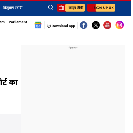
विजुअल स्टोरी
लाइव टीवी
IBC24 UP UK
sam
Parliament Monsoon Session
×
ेंट
खेल
जॉब्स न्यूज
Youtube Channels
Download App
यूथ कॉर्नर
IBC24
Ibc24 Jankarwan
IBC 24 Digital
Ibc24 Up-Uk
Ibc24 Madhya
Ibc24 Maidani
र्ट का
Ibc24 Sarguja
Ibc24 Bastar
Ibc24 Malwa
Ibc24 Mahakoshal