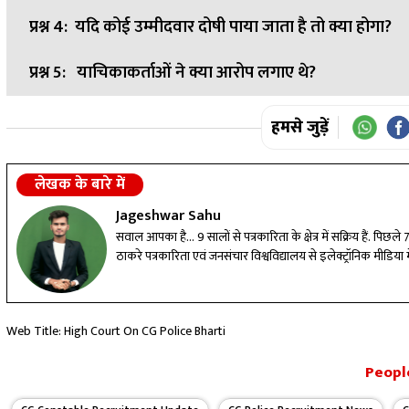
प्रश्न 4:
यदि कोई उम्मीदवार दोषी पाया जाता है तो क्या होगा?
उत्तर:
नहीं। हाईकोर्ट ने CBI जांच की मांग स्वीकार नहीं की।
प्रश्न 5:
याचिकाकर्ताओं ने क्या आरोप लगाए थे?
उत्तर:
जांच में दोषी पाए जाने पर संबंधित उम्मीदवार को सुनवाई का अ
उत्तर:
शारीरिक दक्षता परीक्षा में लंबी कूद, गोला फेंक और दौड़ 
हमसे जुड़ें
लेखक के बारे में
Jageshwar Sahu
सवाल आपका है... 9 सालों से पत्रकारिता के क्षेत्र में सक्रिय हैं. पिछल
ठाकरे पत्रकारिता एवं जनसंचार विश्वविद्यालय से इलेक्ट्रॉनिक मीडिया में
Web Title: High Court On CG Police Bharti
People