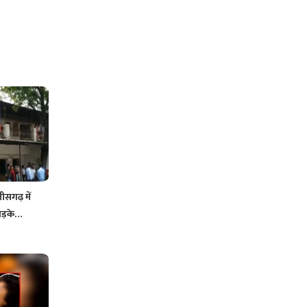
सगढ़ में
भड़के…