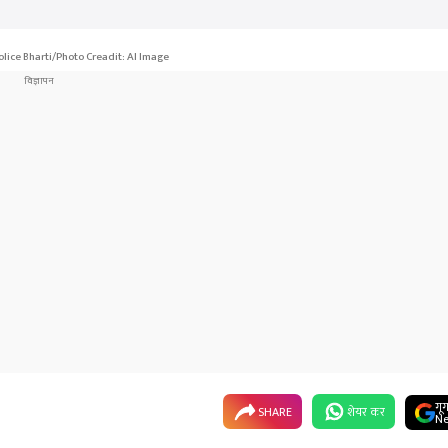
olice Bharti/Photo Creadit: AI Image
गू
SHARE
शेयर कर
Ne