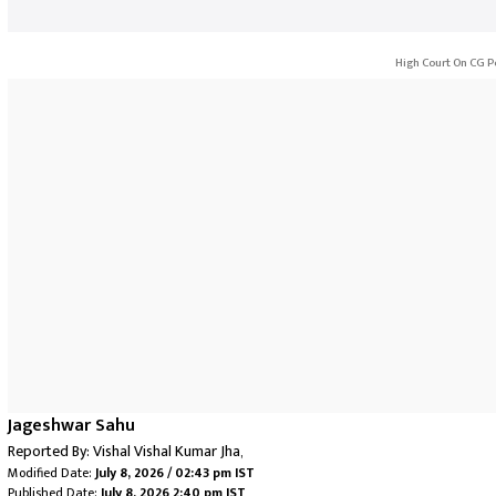
High Court On CG P
Jageshwar Sahu
Reported By:
Vishal Vishal Kumar Jha
,
Modified Date:
July 8, 2026 / 02:43 pm IST
Published Date:
July 8, 2026 2:40 pm IST