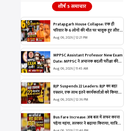
शीर्ष 5 समाचार
Pratapgarh House Collapse: एक ही
परिवार के 6 लोगों की मौत पर भावुक हुए सीएम
योगी, तुरंत मुआवजे का किया ऐलान, घायल
Aug 06, 2026 | 12:21 PM
युवक के बेहतर इलाज के दिए निर्देश
MPPSC Assistant Professor New Exam
Date: MPPSC ने अचानक बदली परीक्षा की
तारीख, अब इस दिन होंगे एग्जाम…अगर आपने
Aug 06, 2026 | 11:45 AM
आवेदन नहीं किया तो अभी है मौका
BJP Suspends 22 Leaders: BJP का बड़ा
एक्शन, एक साथ इतने कार्यकर्ताओं को किया
पार्टी से बाहर, 250 से अधिक नेताओं को थमाया
Aug 06, 2026 | 12:36 PM
नोटिस, जानें किस वजह से हुई ये कार्रवाई
Bus Fare Increase: अब बस में सफर करना
पड़ेगा महंगा, सरकार ने बढ़ाया किराया, यात्रियों
की जेब पर बढ़ेगा बोझ
Aug 06, 2026 | 12:46 PM