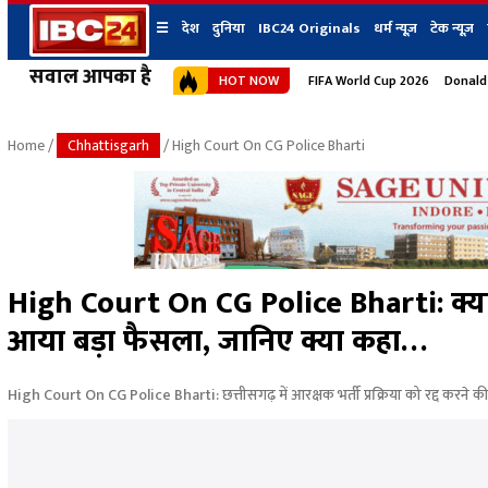
☰
देश
दुनिया
IBC24 Originals
धर्म न्यूज़
टेक न्यूज़
सवाल आपका है
HOT NOW
FIFA World Cup 2026
Donald
देश
प्रदेश न्यूज
शहर
दुनिया
IBC24 Original
छत्तीसगढ़ न्यूज
भोपाल
Home
/
Chhattisgarh
/ High Court On CG Police Bharti
मध्यप्रदेश न्यूज
इंदौर
उत्तर प्रदेश न्यूज
जबलपुर
बिहार न्यूज
ग्वालियर
उत्तराखंड न्यूज
रायपुर
महाराष्ट्र न्यूज
बिलासपुर
High Court On CG Police Bharti: क्या छत
हिमाचल प्रदेश न्यूज
आया बड़ा फैसला, जानिए क्या कहा…
हरियाणा न्यूज
High Court On CG Police Bharti: छत्तीसगढ़ में आरक्षक भर्ती प्रक्रिया को रद्द करने क