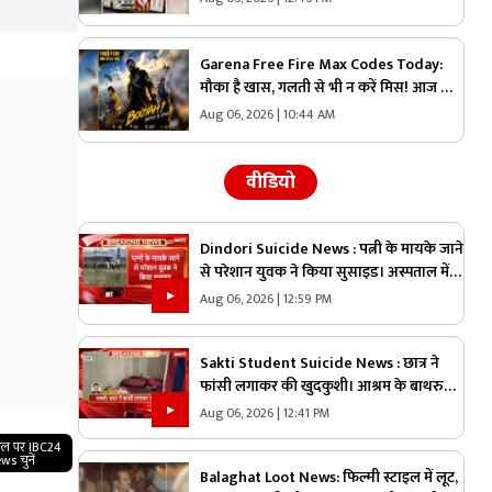
Garena Free Fire Max Codes Today:
मौका है खास, गलती से भी न करें मिस! आज के
कोड्स से मिलेगी ऐसी पावर कि विरोधी देखते रह
Aug 06, 2026 | 10:44 AM
जाएंगे!
वीडियो
Dindori Suicide News : पत्नी के मायके जाने
से परेशान युवक ने किया सुसाइड। अस्पताल में
इलाज के दौरान युवक की मौत
Aug 06, 2026 | 12:59 PM
Sakti Student Suicide News : छात्र ने
फांसी लगाकर की खुदकुशी। आश्रम के बाथरुम
में फांसी लगाकर की खुदकुशी
Aug 06, 2026 | 12:41 PM
गल पर IBC24
ws चुनें
Balaghat Loot News: फिल्मी स्टाइल में लूट,