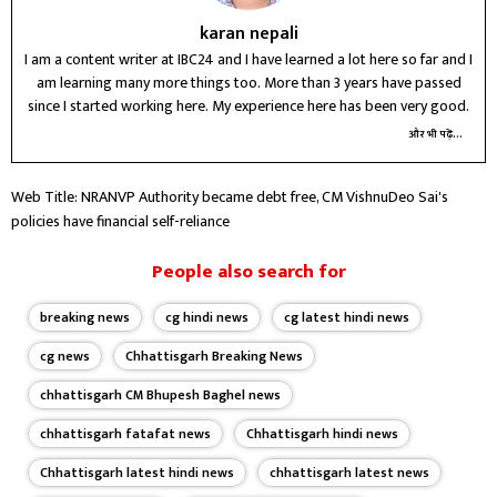
karan nepali
I am a content writer at IBC24 and I have learned a lot here so far and I
am learning many more things too. More than 3 years have passed
since I started working here. My experience here has been very good.
और भी पढ़ें...
Web Title: NRANVP Authority became debt free, CM VishnuDeo Sai's
policies have financial self-reliance
People also search for
breaking news
cg hindi news
cg latest hindi news
cg news
Chhattisgarh Breaking News
chhattisgarh CM Bhupesh Baghel news
chhattisgarh fatafat news
Chhattisgarh hindi news
Chhattisgarh latest hindi news
chhattisgarh latest news