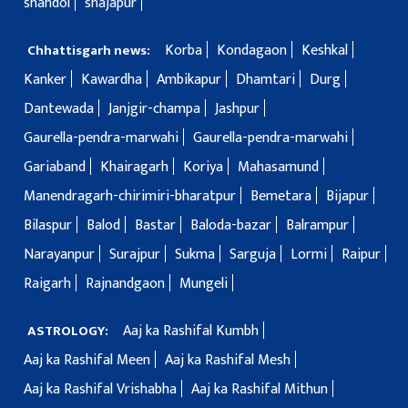
shahdol
shajapur
Korba
Kondagaon
Keshkal
Chhattisgarh news:
Kanker
Kawardha
Ambikapur
Dhamtari
Durg
Dantewada
Janjgir-champa
Jashpur
Gaurella-pendra-marwahi
Gaurella-pendra-marwahi
Gariaband
Khairagarh
Koriya
Mahasamund
Manendragarh-chirimiri-bharatpur
Bemetara
Bijapur
Bilaspur
Balod
Bastar
Baloda-bazar
Balrampur
Narayanpur
Surajpur
Sukma
Sarguja
Lormi
Raipur
Raigarh
Rajnandgaon
Mungeli
Aaj ka Rashifal Kumbh
ASTROLOGY:
Aaj ka Rashifal Meen
Aaj ka Rashifal Mesh
Aaj ka Rashifal Vrishabha
Aaj ka Rashifal Mithun