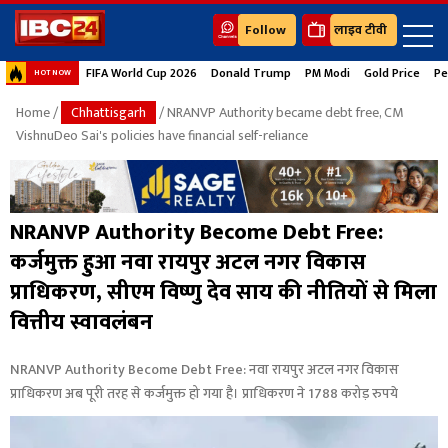
Follow
लाइव टीवी
FIFA World Cup 2026
Donald Trump
PM Modi
Gold Price
Pe
HOT NOW
Home
/
Chhattisgarh
/ NRANVP Authority became debt free, CM
VishnuDeo Sai's policies have financial self-reliance
NRANVP Authority Become Debt Free:
कर्जमुक्त हुआ नवा रायपुर अटल नगर विकास
प्राधिकरण, सीएम विष्णु देव साय की नीतियों से मिला
वित्तीय स्वावलंबन
NRANVP Authority Become Debt Free: नवा रायपुर अटल नगर विकास
प्राधिकरण अब पूरी तरह से कर्जमुक्त हो गया है। प्राधिकरण ने 1788 करोड़ रुपये