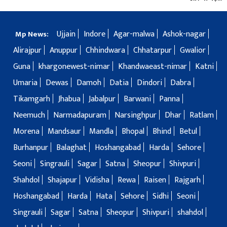
Ujjain
Indore
Agar-malwa
Ashok-nagar
Mp News:
Alirajpur
Anuppur
Chhindwara
Chhatarpur
Gwalior
Guna
khargonewest-nimar
Khandwaeast-nimar
Katni
Umaria
Dewas
Damoh
Datia
Dindori
Dabra
Tikamgarh
Jhabua
Jabalpur
Barwani
Panna
Neemuch
Narmadapuram
Narsinghpur
Dhar
Ratlam
Morena
Mandsaur
Mandla
Bhopal
Bhind
Betul
Burhanpur
Balaghat
Hoshangabad
Harda
Sehore
Seoni
Singrauli
Sagar
Satna
Sheopur
Shivpuri
Shahdol
Shajapur
Vidisha
Rewa
Raisen
Rajgarh
Hoshangabad
Harda
Hata
Sehore
Sidhi
Seoni
Singrauli
Sagar
Satna
Sheopur
Shivpuri
shahdol