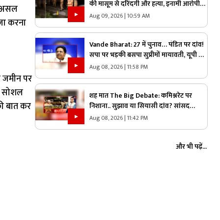
की मासूम से दरिंदगी और हत्या, इनामी आरोपी
दरअसल
एनकाउंटर में ढेर, कई पुलिसकर्मी भी घायल
Aug 09, 2026 | 10:59 AM
्जा करना
Vande Bharat: 27 में चुनाव… पंडित पर दांव!
सपा पर भड़की बसपा सुप्रीमों मायावती, यूपी में
ब्राह्मण वोट पर क्यों छिड़ी महाभारत?
Aug 08, 2026 | 11:58 PM
ी जमीन पर
वह सोशल
शह मात The Big Debate: कमिश्नरेट पर
की बात कर
निशाना.. सुझाव या सियासी दांव? सांसद
बृजमोहन अग्रवाल ने रायपुर कमिश्नरेट पर उठाए
Aug 08, 2026 | 11:42 PM
सवाल, क्या वाकई में सिस्टम में सुधार की है
जरूरत
और भी पढ़ें...