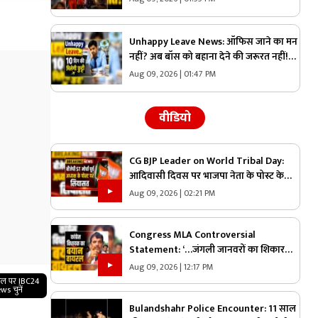
मची चीख-पुकार
Unhappy Leave News: ऑफिस जाने का मन
नहीं? अब बॉस को बहाना देने की जरूरत नहीं!
यहां शुरू हुई Unhappy Leave, मिलेगी 10 दिन
Aug 09, 2026 | 01:47 PM
की छुट्टी और सैलरी भी
वीडियो
CG BJP Leader on World Tribal Day:
आदिवासी दिवस पर भाजपा नेता के पोस्ट के
बाद सियासी गलियारों में मचा बवाल, जानिए
Aug 09, 2026 | 02:21 PM
ऐसा क्या कह दिया कि भड़के विपक्षी नेता
Congress MLA Controversial
Statement: ‘…जंगली जानवरों का शिकार
करेंगे…मैं सबसे आगे रहूंगा’ कांग्रेस विधायक ने
Aug 09, 2026 | 12:17 PM
दिया विवादित बयान, वायरल हो रहा वीडियो
गल पर IBC24
ws चुनें
Bulandshahr Police Encounter: 11 साल