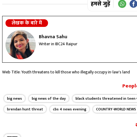
हमसे जुड़ें
लेखक के बारे में
Bhavna Sahu
Writer in IBC24 Raipur
Web Title: Youth threatens to kill those who illegally occupy in-law's land
People
big news
big news of the day
black students threatened in teen 
brendan hunt threat
cbs 4 news evening
COUNTRY-WORLD NEWS