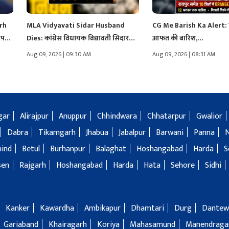
rh
MLA Vidyavati Sidar Husband
CG Me Barish Ka Alert: छत
्रपति
Dies: कांग्रेस विधायक विद्यावती सिदार
आफत की बारिश,…
के…
Aug 09, 2026 | 09:30 AM
Aug 09, 2026 | 08:31 AM
gar
Alirajpur
Anuppur
Chhindwara
Chhatarpur
Gwalior
Dabra
Tikamgarh
Jhabua
Jabalpur
Barwani
Panna
hind
Betul
Burhanpur
Balaghat
Hoshangabad
Harda
S
sen
Rajgarh
Hoshangabad
Harda
Hata
Sehore
Sidhi
Kanker
Kawardha
Ambikapur
Dhamtari
Durg
Dantew
Gariaband
Khairagarh
Koriya
Mahasamund
Manendragar