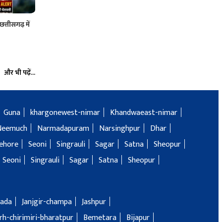
्तीसगढ़ में
और भी पढ़ें...
Guna
khargonewest-nimar
Khandwaeast-nimar
Neemuch
Narmadapuram
Narsinghpur
Dhar
ehore
Seoni
Singrauli
Sagar
Satna
Sheopur
Seoni
Singrauli
Sagar
Satna
Sheopur
ada
Janjgir-champa
Jashpur
h-chirimiri-bharatpur
Bemetara
Bijapur