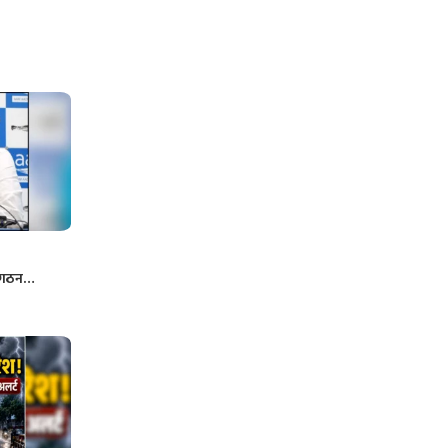
संगठन…