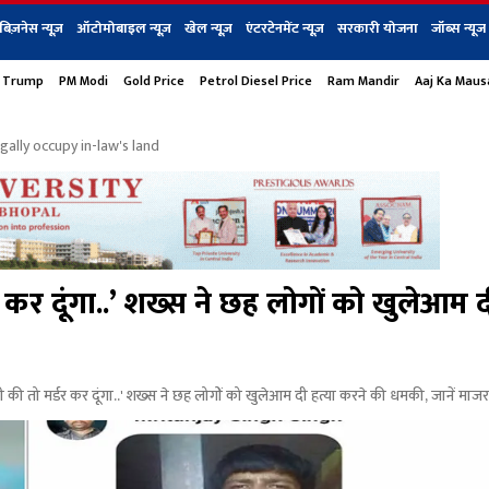
बिज़नेस न्यूज़
ऑटोमोबाइल न्यूज़
खेल न्यूज़
एंटरटेनमेंट न्यूज़
सरकारी योजना
जॉब्स न्यूज
 Trump
PM Modi
Gold Price
Petrol Diesel Price
Ram Mandir
Aaj Ka Mau
s
बिज़नेस
टेक न्यूज
धर्म
ऑटोमोबाइल
एंटरटेनम
शेयर बाज़ार
गैजेट्स न्यूज
egally occupy in-law's land
र दूंगा..’ शख्स ने छह लोगों को खुलेआम दी
ो मर्डर कर दूंगा..' शख्स ने छह लोगों को खुलेआम दी हत्या करने की धमकी, जानें माजर