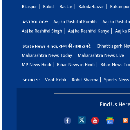
Bilaspur
Balod
Bastar
Baloda-bazar
Balrampur
Aaj ka Rashifal Kumbh
Aaj ka Rashif
ASTROLOGY:
Aaj ka Rashifal Singh
Aaj ka Rashifal Kanya
Aaj ka 
Chhattisgarh Ne
State News Hindi, राज्य की ताज़ा ख़बरें:
Maharashtra News Today
Maharashtra News Live
MP News Hindi
Bihar News in Hindi
Bihar News To
Virat Kohli
Rohit Sharma
Sports News 
SPORTS:
Find Us Her