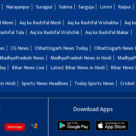
Narayanpur
Surajpur
Sukma
Sarguja
Lormi
Raipur
al Meen
Aaj ka Rashifal Mesh
Aaj ka Rashifal Vrishabha
Aaj k
Rashifal Tula
Aaj ka Rashifal Vrishchik
Aaj ka Rashifal Makar
ws
CG News
Chhattisgarh News Today
Chhattisgarh News 
MadhyaPradesh News
MadhyaPradesh News in Hindi
MadhyaP
day
Bihar News Live
Latest Bihar News in Hindi
Bihar News 
in Hindi
Sports News Headlines
Today Sports News
Cricket
e
Download Apps
Sitemaps