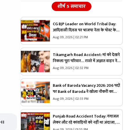
शीर्ष 5 समाचार
CG BJP Leader on World Tribal Day:
आदिवासी दिवस पर भाजपा नेता के पोस्ट के
बाद सियासी गलियारों में मचा बवाल, जानिए
Aug 09, 2026 | 02:21 PM
ऐसा क्या कह दिया कि भड़के विपक्षी नेता
Tikamgarh Road Accident: मां को देखने
निकला पूरा परिवार… रास्ते में अज्ञात वाहन ने
मारी टक्कर और…सब खत्म, मां-बेटे की मौके पर
Aug 09, 2026 | 02:32 PM
मौत
Bank of Baroda Vacancy 2026: 206 पदों
पर Bank of Baroda ने खोला नौकरी का
पिटारा, आवेदन करने का समय तेजी से हो रहा
Aug 09, 2026 | 02:33 PM
खत्म, जान लें कौन कर सकता है अप्लाई
Punjab Road Accident Today: गंगाजल
लेकर लौट रहे कांवड़ियों को नहीं था अंदाजा, मौत
बनकर आई कार और सड़क पर बिछ गई लाशें…
Aug 09, 2026 | 01:55 PM