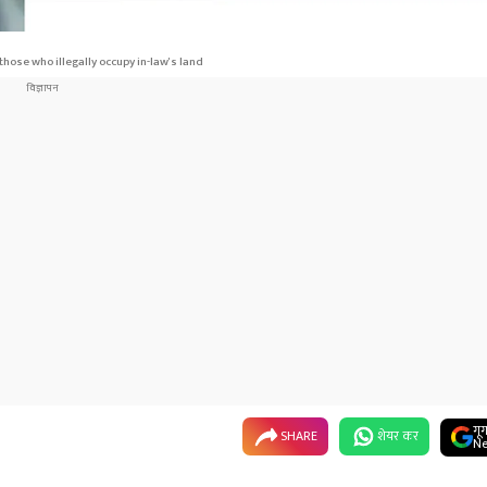
 those who illegally occupy in-law's land
गू
SHARE
शेयर कर
Ne