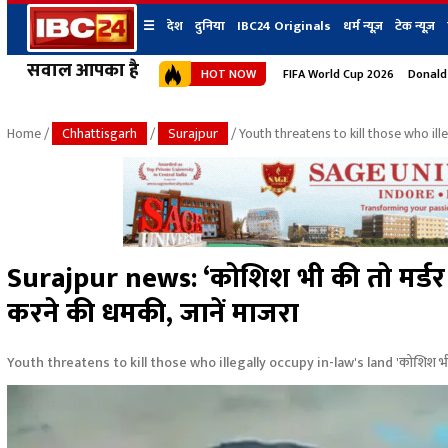
☰
देश
दुनिया
IBC24 Originals
धर्म न्यूज़
टेक न्यूज़
सवाल आपका है
HOT NOW
FIFA World Cup 2026
Donald
देश
प्रदेश न्यूज
शहर
दुनिया
IBC24 Original
छत्तीसगढ़ न्यूज
भोपाल
Home
/
Chhattisgarh
/
Surajpur
/ Youth threatens to kill those who ill
मध्यप्रदेश न्यूज
इंदौर
उत्तर प्रदेश न्यूज
जबलपुर
बिहार न्यूज
ग्वालियर
उत्तराखंड न्यूज
रायपुर
महाराष्ट्र न्यूज
बिलासपुर
Surajpur news: ‘कोशिश भी की तो मर्डर क
हिमाचल प्रदेश न्यूज
करने की धमकी, जानें माजरा
हरियाणा न्यूज
Youth threatens to kill those who illegally occupy in-law's land 'कोशिश भी की त