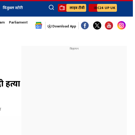
विजुअल स्टोरी
लाइव टीवी
IBC24 UP UK
sam
Parliament Monsoon Session
×
ेंट
खेल
जॉब्स न्यूज
Youtube Channels
Download App
यूथ कॉर्नर
IBC24
Ibc24 Jankarwan
IBC 24 Digital
Ibc24 Up-Uk
Ibc24 Madhya
Ibc24 Maidani
 हत्या
Ibc24 Sarguja
Ibc24 Bastar
Ibc24 Malwa
ा
Ibc24 Mahakoshal