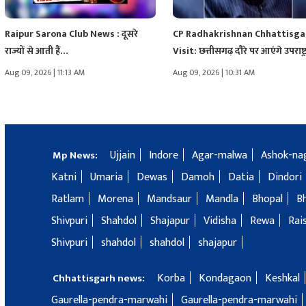
Raipur Sarona Club News : दूसरे
CP Radhakrishnan Chhattisga
राज्यों से आती हैं…
Visit: छत्तीसगढ़ दौरे पर आएंगे उपराष्ट
सीपी…
Aug 09, 2026 | 11:13 AM
Aug 09, 2026 | 10:31 AM
Ujjain
Indore
Agar-malwa
Ashok-na
Mp News:
Katni
Umaria
Dewas
Damoh
Datia
Dindori
Ratlam
Morena
Mandsaur
Mandla
Bhopal
B
Shivpuri
Shahdol
Shajapur
Vidisha
Rewa
Rai
Shivpuri
shahdol
shahdol
shajapur
Korba
Kondagaon
Keshkal
Chhattisgarh news:
Gaurella-pendra-marwahi
Gaurella-pendra-marwahi