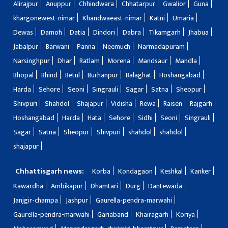
Alirajpur
Anuppur
Chhindwara
Chhatarpur
Gwalior
Guna
khargonewest-nimar
Khandwaeast-nimar
Katni
Umaria
Dewas
Damoh
Datia
Dindori
Dabra
Tikamgarh
Jhabua
Jabalpur
Barwani
Panna
Neemuch
Narmadapuram
Narsinghpur
Dhar
Ratlam
Morena
Mandsaur
Mandla
Bhopal
Bhind
Betul
Burhanpur
Balaghat
Hoshangabad
Harda
Sehore
Seoni
Singrauli
Sagar
Satna
Sheopur
Shivpuri
Shahdol
Shajapur
Vidisha
Rewa
Raisen
Rajgarh
Hoshangabad
Harda
Hata
Sehore
Sidhi
Seoni
Singrauli
Sagar
Satna
Sheopur
Shivpuri
shahdol
shahdol
shajapur
Chhattisgarh news:
Korba
Kondagaon
Keshkal
Kanker
Kawardha
Ambikapur
Dhamtari
Durg
Dantewada
Janjgir-champa
Jashpur
Gaurella-pendra-marwahi
Gaurella-pendra-marwahi
Gariaband
Khairagarh
Koriya