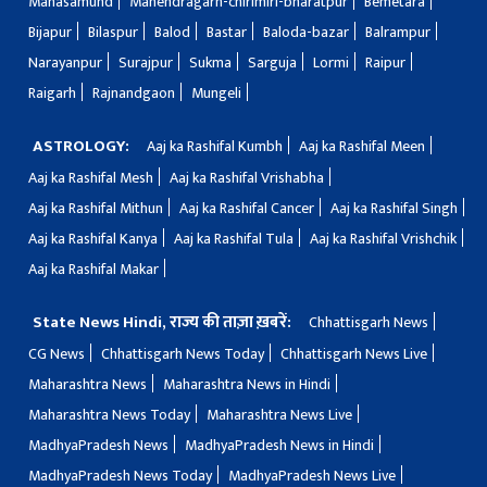
Mahasamund
Manendragarh-chirimiri-bharatpur
Bemetara
Bijapur
Bilaspur
Balod
Bastar
Baloda-bazar
Balrampur
Narayanpur
Surajpur
Sukma
Sarguja
Lormi
Raipur
Raigarh
Rajnandgaon
Mungeli
ASTROLOGY:
Aaj ka Rashifal Kumbh
Aaj ka Rashifal Meen
Aaj ka Rashifal Mesh
Aaj ka Rashifal Vrishabha
Aaj ka Rashifal Mithun
Aaj ka Rashifal Cancer
Aaj ka Rashifal Singh
Aaj ka Rashifal Kanya
Aaj ka Rashifal Tula
Aaj ka Rashifal Vrishchik
Aaj ka Rashifal Makar
State News Hindi, राज्य की ताज़ा ख़बरें:
Chhattisgarh News
CG News
Chhattisgarh News Today
Chhattisgarh News Live
Maharashtra News
Maharashtra News in Hindi
Maharashtra News Today
Maharashtra News Live
MadhyaPradesh News
MadhyaPradesh News in Hindi
MadhyaPradesh News Today
MadhyaPradesh News Live