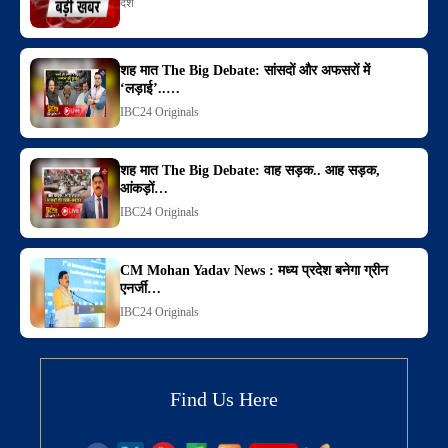
देश
शह मात The Big Debate: सांसदों और अफसरों में
‘लड़ाई’..…
IBC24 Originals
शह मात The Big Debate: वाह सड़क.. आह सड़क,
आंकड़ों…
IBC24 Originals
CM Mohan Yadav News : मध्य प्रदेश बनेगा ग्रीन
एनर्जी…
IBC24 Originals
Find Us Here