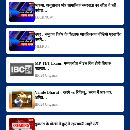
आस्था, अनुशासन और सामाजिक समरसता का संदेश दे रही
कांवड़…
LUCKNOW
उप्र : समुदाय विशेष के खिलाफ आपत्तिजनक वीडियो प्रसारित
करने…
MEERUT
MP TET Exam: मध्यप्रदेश में इस दिन होगी शिक्षक
पात्रता…
IBC24 Originals
Vande Bharat : खरगे vs रिजिजू.. सदन में आर-पार,
अमित…
IBC24 Originals
गुजरात के मोरबी में कुएं में रहस्यमयी लहरें उठीं