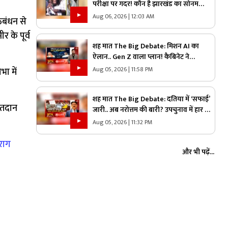
परीक्षा पर गदर! कौन है झारखंड का सोनम
वांग्चुख? जाने कौन है देवेंद्र नाथ महतो ?
Aug 06, 2026 | 12:03 AM
ठबंधन से
 के पूर्व
शह मात The Big Debate: मिशन AI का
ऐलान.. Gen Z वाला प्लान! कैबिनेट ने
छत्तीसगढ़ राज्य आर्टिफिशियल इंटेलिजेंस मिशन
Aug 05, 2026 | 11:58 PM
ा में
को दी मंजूरी, क्या Gen Z को ध्यान में रखकर
तैयार किया गया प्लान?
शह मात The Big Debate: दतिया में ‘सफाई’
मतदान
जारी.. अब नरोत्तम की बारी? उपचुनाव में हार के
बाद एक्शन में भाजपा, लोकल बॉडी की सफाई के
Aug 05, 2026 | 11:32 PM
बाद असली निशाने पर कौन?
राग
और भी पढ़ें...