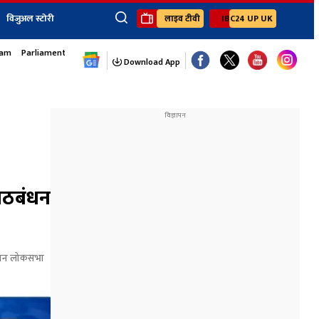
विजुअल स्टोरी
लाइव टीवी
IBC24 UP UK
sam
Parliament Monsoon Session
×
ेंट
खेल
जॉब्स न्यूज
Youtube Channels
Download App
यूथ कॉर्नर
IBC24
Ibc24 Jankarwan
IBC 24 Digital
Ibc24 Up-Uk
Ibc24 Madhya
Ibc24 Maidani
गठबंधन
Ibc24 Sarguja
Ibc24 Bastar
Ibc24 Malwa
तदान लोकसभा
Ibc24 Mahakoshal