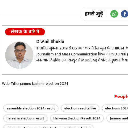
हमसे जुड़ें
लेखक के बारे में
Dr.Anil Shukla
डॉ.अनिल शुक्ला, 2019 से CG-MP के प्रतिष्ठित न्यूज चैनल IBC24 के ड
Journalism and Mass Communication विषय में Ph.D अवॉर्ड हो चुके ह
जनसंचार विश्वविद्यालय, रायपुर से M.sc (EM) में पोस्ट ग्रेजुएशन किया। 
गुरूघासीदास विश्वविद्यालय बिलासपुर से हिंदी साहित्य में एम.ए 
जनसंचार से संबंधित दर्जन भर से अधिक कार्यशाला, सेमीनार, मीडिया संगो
शुक्ला को रिपोर्टर, एंकर और कंटेट राइटर के बतौर मीडिया के क्षेत्र
Web Title: jammu kashmir election 2024
anilshuklamedia@gmail.com
People
assembly election 2024 result
election results live
elections 202
haryana election result
Haryana Election Result 2024
Jammu and