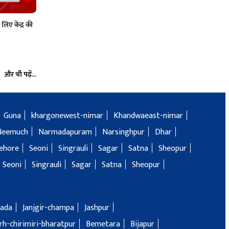
िए केंद्र की
और भी पढ़ें...
Guna
khargonewest-nimar
Khandwaeast-nimar
Neemuch
Narmadapuram
Narsinghpur
Dhar
ehore
Seoni
Singrauli
Sagar
Satna
Sheopur
Seoni
Singrauli
Sagar
Satna
Sheopur
ada
Janjgir-champa
Jashpur
h-chirimiri-bharatpur
Bemetara
Bijapur