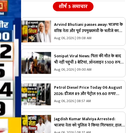
शीर्ष 5 समाचार
Arvind Bhutiani passes away: भाजपा के
वरिष्ठ नेता और पूर्व उपमुख्यमंत्री के भतीजे का
निधन, जूझ रहे थे इस गंभीर बीमार से, पार्टी में
Aug 06, 2026 | 09:08 AM
शोक की लहर
Sonipat Viral News: पिता की मौत के बाद
भी नहीं पहुंचीं 3 बेटियां, ऑनलाइन 5100 रुपए
भेजकर कराया अंतिम संस्कार, वीडियो कॉल पर
Aug 06, 2026 | 09:00 AM
बोली- “अभी और कितना टाइम लगेगा?”
Petrol Diesel Price Today 06 August
2026: डीजल 89 और पेट्रोल 99.60 रुपए
लीटर, पेट्रोलियम कंपनियों ने जारी किया 6
Aug 06, 2026 | 08:57 AM
अगस्त का रेट, जानिए आपके शहर में आज क्या है
ईंधन की कीमत
Jagdish Kumar Malviya Arrested:
भाजपा नेता को पुलिस ने किया गिरफ्तार, हाल
ही में बैंकॉक और थाईलैंड की यात्रा कर पहुंचे थे
Aug 06, 2026 | 08:37 AM