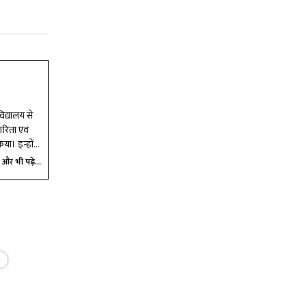
िद्यालय से
ारिता एवं
िया। इन्होंने
डिया एवं
और भी पढ़ें...
डॉ.अनिल
e