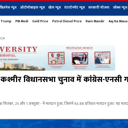
बिज़नेस न्यूज़
ऑटोमोबाइल न्यूज़
खेल न्यूज़
एंटरटेनमेंट न्यूज़
सरकारी योजना
जॉब्स न्यूज
 Trump
PM Modi
Gold Price
Petrol Diesel Price
Ram Mandir
Aaj Ka Mau
s
बिज़नेस
टेक न्यूज
धर्म
ऑटोमोबाइल
एंटरटेनम
शेयर बाज़ार
गैजेट्स न्यूज
024
्मीर विधानसभा चुनाव में कांग्रेस-एनसी 
18 सितंबर, 25 और 1 अक्टूबर - में मतदान हुआ, जिसमें 63.88 प्रतिशत मतदान हुआ। यह म