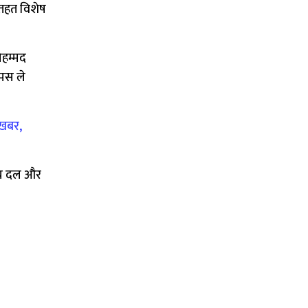
 तहत विशेष
ोहम्मद
ापस ले
 खबर,
रीय दल और