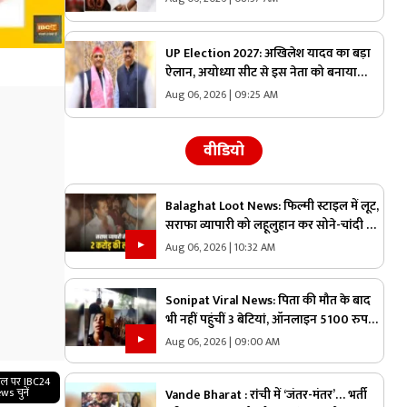
भारत, जानिए क्या है पूरा मामला
UP Election 2027: अखिलेश यादव का बड़ा
ऐलान, अयोध्या सीट से इस नेता को बनाया
उम्मीदवार….रह चुके है मिनिस्टर, जानिए कैसा
Aug 06, 2026 | 09:25 AM
रहा उनका राजनीतिक करियर
वीडियो
Balaghat Loot News: फिल्मी स्टाइल में लूट,
सराफा व्यापारी को लहूलुहान कर सोने-चांदी से
भरा बैग छीनकर फरार हुए बदमाश, पूरे शहर में
Aug 06, 2026 | 10:32 AM
नाकेबंदी
Sonipat Viral News: पिता की मौत के बाद
भी नहीं पहुंचीं 3 बेटियां, ऑनलाइन 5100 रुपए
भेजकर कराया अंतिम संस्कार, वीडियो कॉल पर
Aug 06, 2026 | 09:00 AM
बोली- “अभी और कितना टाइम लगेगा?”
गल पर IBC24
ws चुनें
Vande Bharat : रांची में ‘जंतर-मंतर’… भर्ती