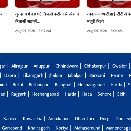
कता :
गुरुग्राम में 48 घंटे बिजली कटौती से परेशान
गोवा को एफटीआई-टीटीपी के ल
निवासी सड़कों…
मंजूरी मिली
Aug 06, 2026 | 12:09 AM
Aug 06, 2026 | 12:05 AM
gar
Alirajpur
Anuppur
Chhindwara
Chhatarpur
Gwalior
Dabra
Tikamgarh
Jhabua
Jabalpur
Barwani
Panna
hind
Betul
Burhanpur
Balaghat
Hoshangabad
Harda
S
sen
Rajgarh
Hoshangabad
Harda
Hata
Sehore
Sidhi
Kanker
Kawardha
Ambikapur
Dhamtari
Durg
Dantew
Gariaband
Khairagarh
Koriya
Mahasamund
Manendragar