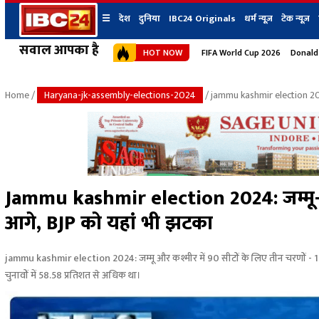
☰
देश
दुनिया
IBC24 Originals
धर्म न्यूज़
टेक न्यूज़
सवाल आपका है
HOT NOW
FIFA World Cup 2026
Donald
देश
प्रदेश न्यूज
शहर
दुनिया
IBC24 Original
छत्तीसगढ़ न्यूज
भोपाल
Home
/
Haryana-jk-assembly-elections-2024
/ jammu kashmir election 2
मध्यप्रदेश न्यूज
इंदौर
उत्तर प्रदेश न्यूज
जबलपुर
बिहार न्यूज
ग्वालियर
उत्तराखंड न्यूज
रायपुर
महाराष्ट्र न्यूज
बिलासपुर
Jammu kashmir election 2024: जम्मू-कश
हिमाचल प्रदेश न्यूज
आगे, BJP को यहां भी झटका
हरियाणा न्यूज
jammu kashmir election 2024: जम्मू और कश्मीर में 90 सीटों के लिए तीन चरणों - 
चुनावों में 58.58 प्रतिशत से अधिक था।