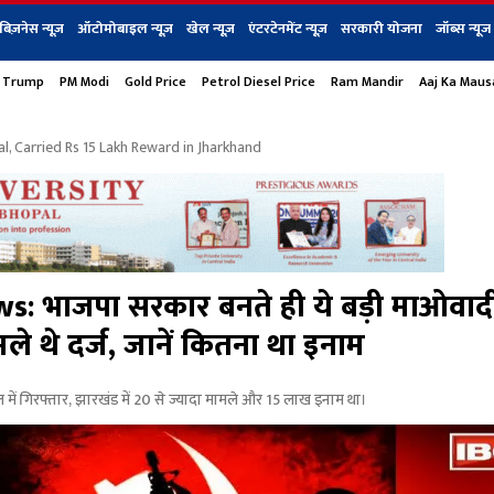
बिज़नेस न्यूज़
ऑटोमोबाइल न्यूज़
खेल न्यूज़
एंटरटेनमेंट न्यूज़
सरकारी योजना
जॉब्स न्यूज
 Trump
PM Modi
Gold Price
Petrol Diesel Price
Ram Mandir
Aaj Ka Mau
s
बिज़नेस
टेक न्यूज
धर्म
ऑटोमोबाइल
एंटरटेनम
शेयर बाज़ार
गैजेट्स न्यूज
, Carried Rs 15 Lakh Reward in Jharkhand
 भाजपा सरकार बनते ही ये बड़ी माओवादी
मले थे दर्ज, जानें कितना था इनाम
ें गिरफ्तार, झारखंड में 20 से ज्यादा मामले और 15 लाख इनाम था।