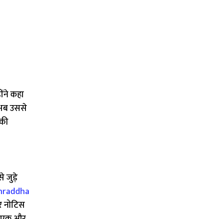
ोंने कहा
 अब उससे
सकी
 जुड़े
Shraddha
ार नोटिस