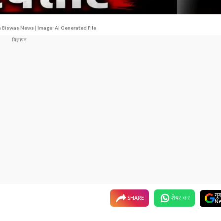
 Biswas News | Image- AI Generated File
गू
SHARE
शेयर कर
Ne