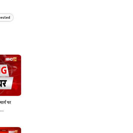
rested
ार्ग पर
की…