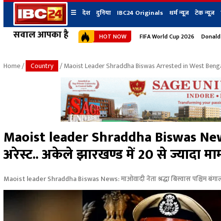
☰
देश
दुनिया
IBC24 Originals
धर्म न्यूज़
टेक न्यूज़
सवाल आपका है
HOT NOW
FIFA World Cup 2026
Donald
देश
प्रदेश न्यूज
शहर
दुनिया
IBC24 Original
छत्तीसगढ़ न्यूज
भोपाल
Home
/
Country
/ Maoist Leader Shraddha Biswas Arrested in West Bengal
मध्यप्रदेश न्यूज
इंदौर
उत्तर प्रदेश न्यूज
जबलपुर
बिहार न्यूज
ग्वालियर
उत्तराखंड न्यूज
रायपुर
महाराष्ट्र न्यूज
बिलासपुर
Maoist leader Shraddha Biswas News:
हिमाचल प्रदेश न्यूज
अरेस्ट.. अकेले झारखण्ड में 20 से ज्यादा मा
हरियाणा न्यूज
Maoist leader Shraddha Biswas News: माओवादी नेता श्रद्धा बिस्वास पश्चिम बंगाल म