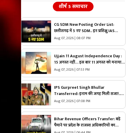
शीर्ष 5 समाचार
CG SDM New Posting Order List:
छत्तीसगढ़ में 5 नए SDM.. इन प्रशिक्षु IAS
अफसरों को मिली बड़ी जिम्मेदारी, GAD ने जारी
Aug 07, 2026 | 08:07 PM
की पूरी सूची
Ujjain 11 August Independence Day :
15 अगस्त नहीं… इस बार 11 अगस्त को मनाया
जाएगा स्वतंत्रता दिवस! यहाँ निभाई जा रही 79
Aug 07, 2026 | 07:53 PM
साल पुरानी परंपरा
IPS Gurpreet Singh Bhullar
Transferred: इनाम की जगह मिली सजा!..
जंतर-मंतर पर आतंकी साजिश का खुलासा करने
Aug 07, 2026 | 07:08 PM
वाले इस IPS को सरकार ने पद से हटाया, आदेश
भी जारी
Bihar Revenue Officers Transfer: बड़े
पैमाने पर प्रदेश के राजस्व अधिकारियों का
तबादला.. सरकार ने जारी की आदेश के साथ पूरी
Aug 07, 2026 | 06:44 PM