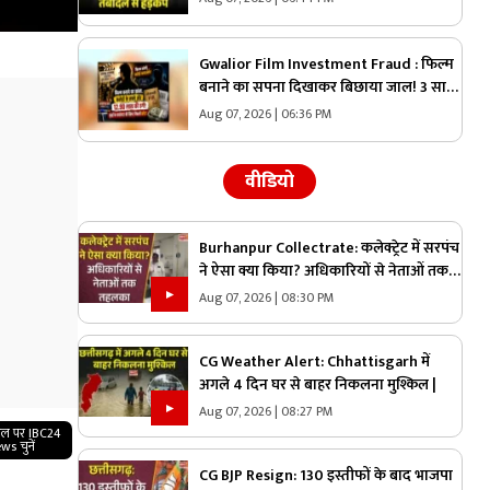
सूची, आप भी देखें
Gwalior Film Investment Fraud : फिल्म
बनाने का सपना दिखाकर बिछाया जाल! 3 साल
बाद खुलने लगी परत-दर-परत कहानी, सच्चाई
Aug 07, 2026 | 06:36 PM
पता चली तो उड़ गए होश
वीडियो
Burhanpur Collectrate: कलेक्ट्रेट में सरपंच
ने ऐसा क्या किया? अधिकारियों से नेताओं तक
तहलका |
Aug 07, 2026 | 08:30 PM
CG Weather Alert: Chhattisgarh में
अगले 4 दिन घर से बाहर निकलना मुश्किल |
Aug 07, 2026 | 08:27 PM
गल पर IBC24
ws चुनें
CG BJP Resign: 130 इस्तीफों के बाद भाजपा