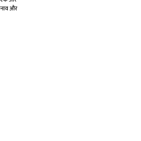
ाफ एक और
 तनाव और