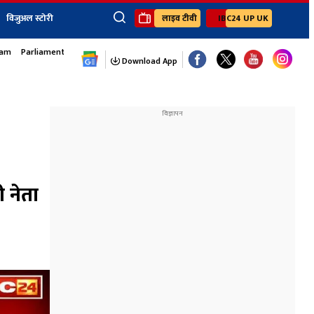
विजुअल स्टोरी
लाइव टीवी
IBC24 UP UK
sam
Parliament Monsoon Session
×
ेंट
खेल
जॉब्स न्यूज
Youtube Channels
Download App
यूथ कॉर्नर
IBC24
Ibc24 Jankarwan
IBC 24 Digital
Ibc24 Up-Uk
Ibc24 Madhya
Ibc24 Maidani
 नेता
Ibc24 Sarguja
Ibc24 Bastar
Ibc24 Malwa
Ibc24 Mahakoshal