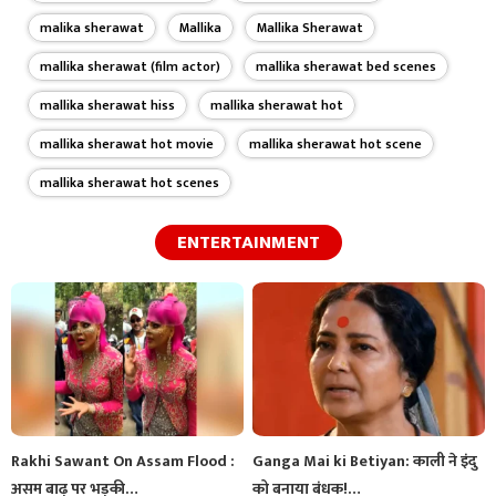
malika sherawat
Mallika
Mallika Sherawat
mallika sherawat (film actor)
mallika sherawat bed scenes
mallika sherawat hiss
mallika sherawat hot
mallika sherawat hot movie
mallika sherawat hot scene
mallika sherawat hot scenes
ENTERTAINMENT
Rakhi Sawant On Assam Flood :
Ganga Mai ki Betiyan: काली ने इंदु
असम बाढ़ पर भड़की…
को बनाया बंधक!…