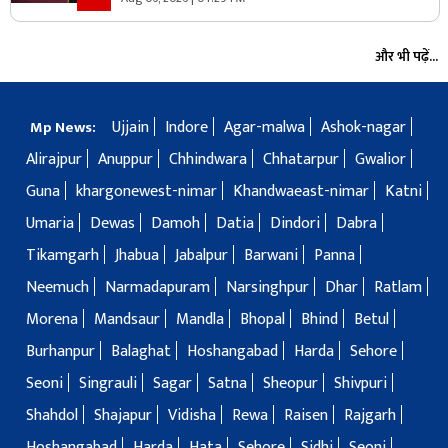
और भी पढ़ें...
Ujjain
Indore
Agar-malwa
Ashok-nagar
Mp News:
Alirajpur
Anuppur
Chhindwara
Chhatarpur
Gwalior
Guna
khargonewest-nimar
Khandwaeast-nimar
Katni
Umaria
Dewas
Damoh
Datia
Dindori
Dabra
Tikamgarh
Jhabua
Jabalpur
Barwani
Panna
Neemuch
Narmadapuram
Narsinghpur
Dhar
Ratlam
Morena
Mandsaur
Mandla
Bhopal
Bhind
Betul
Burhanpur
Balaghat
Hoshangabad
Harda
Sehore
Seoni
Singrauli
Sagar
Satna
Sheopur
Shivpuri
Shahdol
Shajapur
Vidisha
Rewa
Raisen
Rajgarh
Hoshangabad
Harda
Hata
Sehore
Sidhi
Seoni