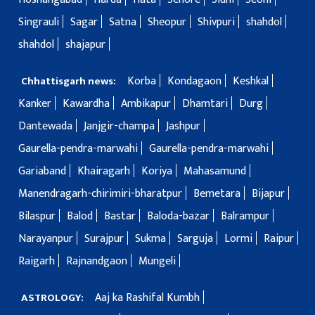
Singrauli
Sagar
Satna
Sheopur
Shivpuri
shahdol
shahdol
shajapur
Korba
Kondagaon
Keshkal
Chhattisgarh news:
Kanker
Kawardha
Ambikapur
Dhamtari
Durg
Dantewada
Janjgir-champa
Jashpur
Gaurella-pendra-marwahi
Gaurella-pendra-marwahi
Gariaband
Khairagarh
Koriya
Mahasamund
Manendragarh-chirimiri-bharatpur
Bemetara
Bijapur
Bilaspur
Balod
Bastar
Baloda-bazar
Balrampur
Narayanpur
Surajpur
Sukma
Sarguja
Lormi
Raipur
Raigarh
Rajnandgaon
Mungeli
Aaj ka Rashifal Kumbh
ASTROLOGY: