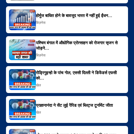
होर्मुज बाधित होने के बावजूद भारत में नहीं हुई ईंधन…
बिज़नेस
पश्चिम बंगाल में औद्योगिक प्रोत्साहन को रोजगार सृजन से
जोड़ने…
बिज़नेस
रोड्रिगुइन्हो के पांच गोल, एससी दिल्ली ने डिफेंडर्स एफसी
को…
खेल
प्रज्ञानानंदा ने सेंट लुई रैपिड एवं ब्लिट्ज टूर्नामेंट जीता
खेल