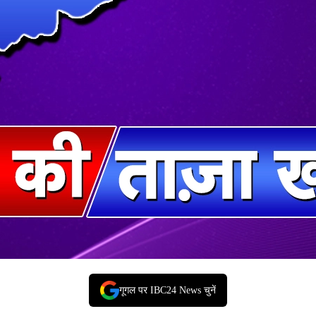
गूगल पर IBC24 News चुनें