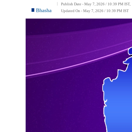
Publish Date - May 7, 2026 / 10:39 PM IST,
Bhasha
Updated On - May 7, 2026 / 10:39 PM IST