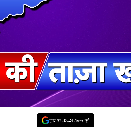
गूगल पर IBC24 News चुनें