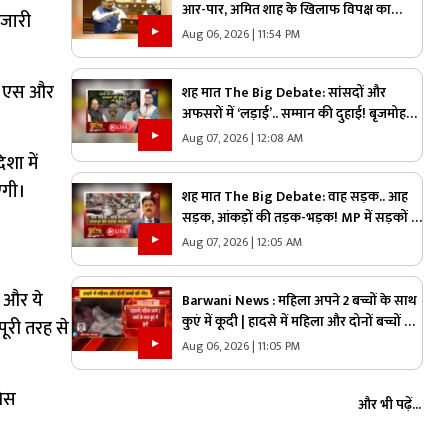
आर-पार, अमित शाह के खिलाफ विपक्ष का
 जारी
प्रदर्शन, क्या ऐसे ही शोर शराबे में दब जाएंगे
Aug 06, 2026 | 11:54 PM
असली मुद्दे?
ती 1एस और
शह मात The Big Debate: सांसदों और
अफसरों में ‘लड़ाई’.. सम्मान की दुहाई! बृजमोहन
के बाद विजय बघेल ने की शिकायत, जानिए
Aug 07, 2026 | 12:08 AM
राज्य का मामला आखिर संसद तक क्यों पहुंचा?
िशा में
एगी।
शह मात The Big Debate: वाह सड़क.. आह
सड़क, आंकड़ों की तड़क-भड़क! MP में सड़कों के
लिए रोना जारी, बार-बार ताकीद के बाद भी क्यों
Aug 07, 2026 | 12:05 AM
नहीं सुधरे हालात
ं और ये
Barwani News : महिला अपने 2 बच्चों के साथ
कुएं में कूदी | हादसे में महिला और दोनों बच्चों की
पूरी तरह से
मौत
Aug 06, 2026 | 11:05 PM
सेस
और भी पढ़ें...