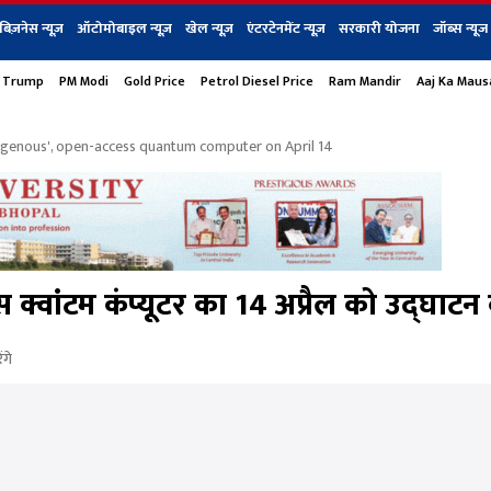
बिज़नेस न्यूज़
ऑटोमोबाइल न्यूज़
खेल न्यूज़
एंटरटेनमेंट न्यूज़
सरकारी योजना
जॉब्स न्यूज
 Trump
PM Modi
Gold Price
Petrol Diesel Price
Ram Mandir
Aaj Ka Mau
s
बिज़नेस
टेक न्यूज
धर्म
ऑटोमोबाइल
एंटरटेनम
शेयर बाज़ार
गैजेट्स न्यूज
Indigenous', open-access quantum computer on April 14
क्वांटम कंप्यूटर का 14 अप्रैल को उद्घाटन क
ंगे