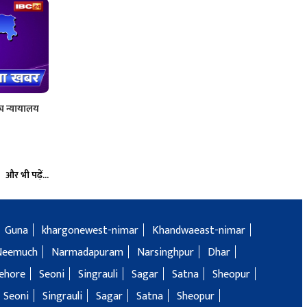
उच्च न्यायालय
और भी पढ़ें...
Guna
khargonewest-nimar
Khandwaeast-nimar
Neemuch
Narmadapuram
Narsinghpur
Dhar
ehore
Seoni
Singrauli
Sagar
Satna
Sheopur
Seoni
Singrauli
Sagar
Satna
Sheopur