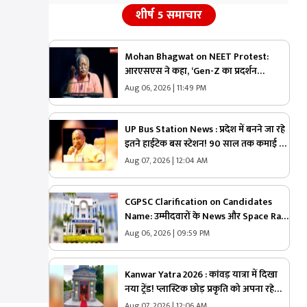
शीर्ष 5 समाचार
Mohan Bhagwat on NEET Protest:
आरएसएस ने कहा, ‘Gen-Z का प्रदर्शन
देशविरोधी नहीं, ये नई पीढ़ी ज्यादा ईमानदार है’..
Aug 06, 2026 | 11:49 PM
पढ़ें मोहन भागवत NEET प्रोटेस्ट पर और क्या
कहा
UP Bus Station News : प्रदेश में बनने जा रहे
इतने हाईटेक बस स्टेशन! 90 साल तक कमाई का
मौका, योगी सरकार ने शुरू की बड़ी योजना
Aug 07, 2026 | 12:04 AM
CGPSC Clarification on Candidates
Name: उम्मीदवारों के News और Space Rani
जैसे नाम.. क्या हुई है कोई गड़बड़ी या नाम है
Aug 06, 2026 | 09:59 PM
वास्तविक?.. अब सामने आई CGPSC की सफाई,
पढ़ें
Kanwar Yatra 2026 : कांवड़ यात्रा में दिखा
नया ट्रेंड! प्लास्टिक छोड़ प्रकृति को अपना रहे
शिवभक्त, हर कांवड़ दे रही बड़ा संदेश
Aug 07, 2026 | 12:06 AM