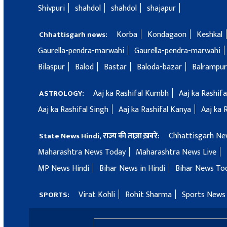
Shivpuri
shahdol
shahdol
shajapur
Korba
Kondagaon
Keshkal
Chhattisgarh news:
Gaurella-pendra-marwahi
Gaurella-pendra-marwahi
Bilaspur
Balod
Bastar
Baloda-bazar
Balrampur
Aaj ka Rashifal Kumbh
Aaj ka Rashif
ASTROLOGY:
Aaj ka Rashifal Singh
Aaj ka Rashifal Kanya
Aaj ka 
Chhattisgarh Ne
State News Hindi, राज्य की ताज़ा ख़बरें:
Maharashtra News Today
Maharashtra News Live
MP News Hindi
Bihar News in Hindi
Bihar News To
Virat Kohli
Rohit Sharma
Sports News 
SPORTS: