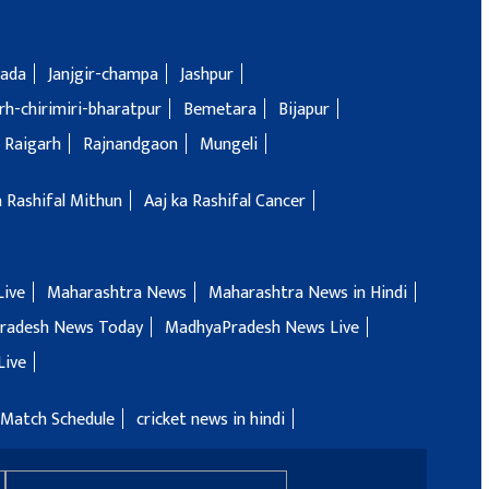
ada
Janjgir-champa
Jashpur
h-chirimiri-bharatpur
Bemetara
Bijapur
Raigarh
Rajnandgaon
Mungeli
a Rashifal Mithun
Aaj ka Rashifal Cancer
Live
Maharashtra News
Maharashtra News in Hindi
radesh News Today
MadhyaPradesh News Live
Live
 Match Schedule
cricket news in hindi