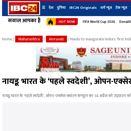
☰
देश
दुनिया
IBC24 Originals
धर्म न्यूज़
टेक न्यूज़
सवाल आपका है
HOT NOW
FIFA World Cup 2026
Donald
देश
प्रदेश न्यूज
शहर
दुनिया
IBC24 Original
छत्तीसगढ़ न्यूज
भोपाल
Home
/
Maharashtra
/
Amravati
/ Naidu to inaugurate India's 'first 
मध्यप्रदेश न्यूज
इंदौर
उत्तर प्रदेश न्यूज
जबलपुर
बिहार न्यूज
ग्वालियर
उत्तराखंड न्यूज
रायपुर
महाराष्ट्र न्यूज
बिलासपुर
नायडू भारत के ‘पहले स्वदेशी’, ओपन-एक्सेस 
हिमाचल प्रदेश न्यूज
हरियाणा न्यूज
नायडू भारत के 'पहले स्वदेशी', ओपन-एक्सेस क्वांटम कंप्यूटर का 14 अप्रैल को उद्घाटन करे