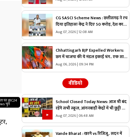
CG SASCI Scheme News : छत्तीसगढ़ ने रच
दिया इतिहास! केंद्र ने दिए 50 करोड़, देश का
पहला राज्य बना जिसने हासिल की ये बड़ी
Aug 07, 2026 | 12:08 AM
उपलब्धि
Chhattisgarh BJP Expelled Workers:
छग में भाजपा की ये मंडल इकाई भंग.. एक साथ
इतने कार्यकर्ताओं को कर दिया निष्कासित, अब
Aug 06, 2026 | 09:34 PM
होगा नए कार्यकारिणी का गठन
वीडियो
गल पर IBC24
School Closed Today News: आज भी बंद
ws चुनें
रहेंगे सभी स्कूल, आंगनबाड़ी केंद्रों में भी छुट्टी का
ऐलान, तत्काल प्रभाव से जिलाधिकारी ने जारी
Aug 07, 2026 | 06:48 AM
ूटर,
किया आदेश
Vande Bharat : खरगे vs रिजिजू.. सदन में