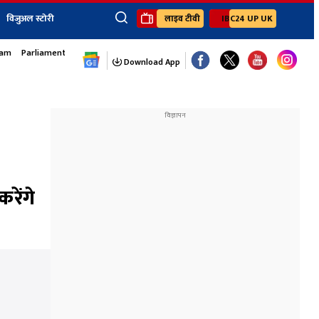
विजुअल स्टोरी
लाइव टीवी
IBC24 UP UK
sam
Parliament Monsoon Session
×
ेंट
खेल
जॉब्स न्यूज
Youtube Channels
Download App
यूथ कॉर्नर
IBC24
Ibc24 Jankarwan
IBC 24 Digital
Ibc24 Up-Uk
Ibc24 Madhya
Ibc24 Maidani
रेंगे
Ibc24 Sarguja
Ibc24 Bastar
Ibc24 Malwa
Ibc24 Mahakoshal