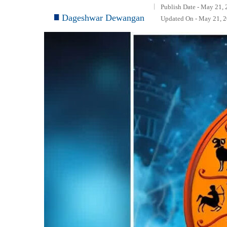
Publish Date - May 21, 
Dageshwar Dewangan
Updated On - May 21, 2