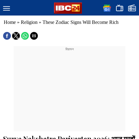
Home
»
Religion
»
These Zodiac Signs Will Become Rich
Surya Nakshatra Parivartan 2026: आज ग्रहों