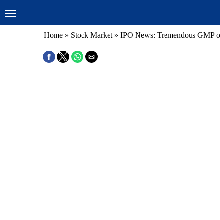
Home
»
Stock Market
»
IPO News: Tremendous GMP of Rs 