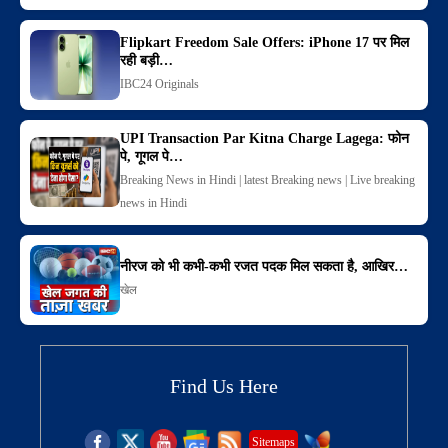
Flipkart Freedom Sale Offers: iPhone 17 पर मिल
रही बड़ी…
IBC24 Originals
UPI Transaction Par Kitna Charge Lagega: फोन
पे, गूगल पे…
Breaking News in Hindi | latest Breaking news | Live breaking
news in Hindi
नीरज को भी कभी-कभी रजत पदक मिल सकता है, आखिर…
खेल
Find Us Here
Sitemaps