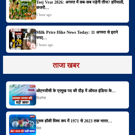
Teej Vrat 2026: अगस्त में कब-कब पड़ेगी तीज? हरियाली,
कजरी…
1 hour ago
Milk Price Hike News Today: 11 अगस्त से इतने
रुपए…
2 hours ago
ताजा खबर
ओएनजीसी के प्रमुख पद की दौड़ में ऑयल इंडिया के…
बिज़नेस
पुरूष हॉकी विश्व कप में 1971 से 2023 तक भारत…
खेल