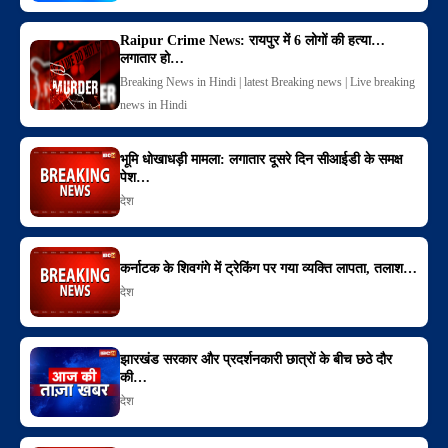
Raipur Crime News: रायपुर में 6 लोगों की हत्या…
लगातार हो…
Breaking News in Hindi | latest Breaking news | Live breaking
news in Hindi
भूमि धोखाधड़ी मामला: लगातार दूसरे दिन सीआईडी के समक्ष
पेश…
देश
कर्नाटक के शिवगंगे में ट्रेकिंग पर गया व्यक्ति लापता, तलाश…
देश
झारखंड सरकार और प्रदर्शनकारी छात्रों के बीच छठे दौर
की…
देश