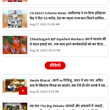
CG SASCI Scheme News : छत्तीसगढ़ ने रच दिया इतिहास!
केंद्र ने दिए 50 करोड़, देश का पहला राज्य बना जिसने हासिल
की ये बड़ी उपलब्धि
Aug 07, 2026 | 12:08 AM
Chhattisgarh BJP Expelled Workers: छग में भाजपा की
ये मंडल इकाई भंग.. एक साथ इतने कार्यकर्ताओं को कर दिया
निष्कासित, अब होगा नए कार्यकारिणी का गठन
Aug 06, 2026 | 09:34 PM
वीडियो
Vande Bharat : खरगे vs रिजिजू.. सदन में आर-पार, अमित
शाह के खिलाफ विपक्ष का प्रदर्शन, क्या ऐसे ही शोर शराबे में दब
जाएंगे असली मुद्दे?
Aug 06, 2026 | 11:54 PM
शह मात The Big Debate: सांसदों और अफसरों में ‘लड़ाई’..