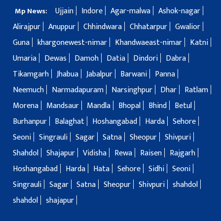
Ujjain
Indore
Agar-malwa
Ashok-nagar
Mp News:
Alirajpur
Anuppur
Chhindwara
Chhatarpur
Gwalior
Guna
khargonewest-nimar
Khandwaeast-nimar
Katni
Umaria
Dewas
Damoh
Datia
Dindori
Dabra
Tikamgarh
Jhabua
Jabalpur
Barwani
Panna
Neemuch
Narmadapuram
Narsinghpur
Dhar
Ratlam
Morena
Mandsaur
Mandla
Bhopal
Bhind
Betul
Burhanpur
Balaghat
Hoshangabad
Harda
Sehore
Seoni
Singrauli
Sagar
Satna
Sheopur
Shivpuri
Shahdol
Shajapur
Vidisha
Rewa
Raisen
Rajgarh
Hoshangabad
Harda
Hata
Sehore
Sidhi
Seoni
Singrauli
Sagar
Satna
Sheopur
Shivpuri
shahdol
shahdol
shajapur