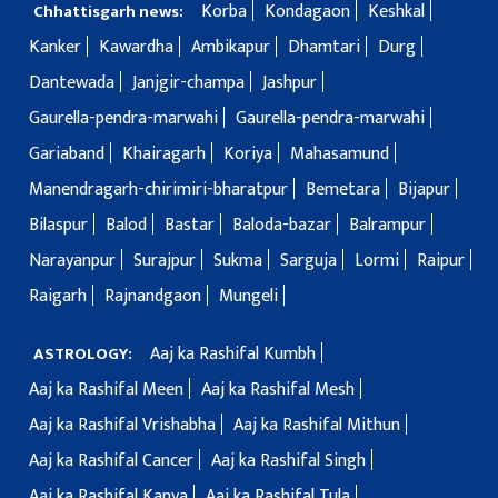
Korba
Kondagaon
Keshkal
Chhattisgarh news:
Kanker
Kawardha
Ambikapur
Dhamtari
Durg
Dantewada
Janjgir-champa
Jashpur
Gaurella-pendra-marwahi
Gaurella-pendra-marwahi
Gariaband
Khairagarh
Koriya
Mahasamund
Manendragarh-chirimiri-bharatpur
Bemetara
Bijapur
Bilaspur
Balod
Bastar
Baloda-bazar
Balrampur
Narayanpur
Surajpur
Sukma
Sarguja
Lormi
Raipur
Raigarh
Rajnandgaon
Mungeli
Aaj ka Rashifal Kumbh
ASTROLOGY:
Aaj ka Rashifal Meen
Aaj ka Rashifal Mesh
Aaj ka Rashifal Vrishabha
Aaj ka Rashifal Mithun
Aaj ka Rashifal Cancer
Aaj ka Rashifal Singh
Aaj ka Rashifal Kanya
Aaj ka Rashifal Tula