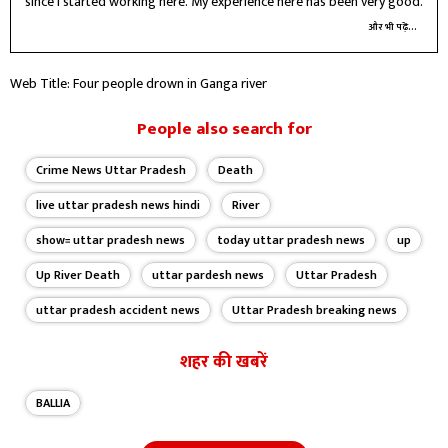
since I started working here. My experience here has been very good.
और भी पढ़ें...
Web Title: Four people drown in Ganga river
People also search for
Crime News Uttar Pradesh
Death
live uttar pradesh news hindi
River
show= uttar pradesh news
today uttar pradesh news
up
Up River Death
uttar pardesh news
Uttar Pradesh
uttar pradesh accident news
Uttar Pradesh breaking news
शहर की खबरें
BALLIA