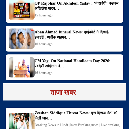
OP Rajbhar On Akhilesh Yadav : ‘कंसवंशी’ कहकर
अखिलेश यादव…
15 hours ago
Aban Ahmed funeral News: हाईकोर्ट ने दिखाई
हमदर्दी.. अतीक अहमद…
16 hours ago
CM Yogi On National Handloom Day 2026:
स्वदेशी आंदोलन ने…
16 hours ago
ताजा खबर
Zeeshan Siddique Threat News: इस दिग्गज नेता को
मिली जान…
Breaking News in Hindi | latest Breaking news | Live breaking