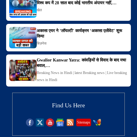
विश्व कप में 28 साल बाद कोई भारतीय अंपायर नहीं,…
खेल
अकासा एयर ने ‘लॉयल्टी’ कार्यक्रम ‘अकासा एलीवेट’ शुरू
किया
बिज़नेस
Gwalior Kanwar Yatra: कांवड़ियों से विवाद के बाद मचा
बवाल,…
Breaking News in Hindi | latest Breaking news | Live breaking
news in Hindi
Find Us Here
Sitemaps