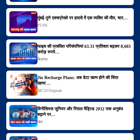
मुंबई-पुणे एक्सप्रेसवे पर हादसे में एक व्यक्ति की मौत, चार…
PUNE
फाइब की प्रबंधित परिसंपत्तियां 63.31 प्रतिशत बढ़कर 8,603
करोड़ रुपये…
बिज़नेस
Jio Recharge Plans: अब डेटा खत्म होने की चिंता
खत्म!…
IBC24 Originals
विनीसियस जूनियर और रियाल मैड्रिड 2032 तक अनुबंध
बढ़ाने पर…
खेल