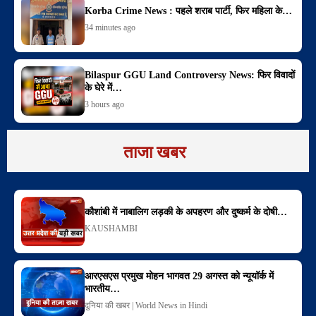
Korba Crime News : पहले शराब पार्टी, फिर महिला के…
34 minutes ago
Bilaspur GGU Land Controversy News: फिर विवादों
के घेरे में…
3 hours ago
ताजा खबर
कौशांबी में नाबालिग लड़की के अपहरण और दुष्कर्म के दोषी…
KAUSHAMBI
आरएसएस प्रमुख मोहन भागवत 29 अगस्त को न्यूयॉर्क में
भारतीय…
दुनिया की खबर | World News in Hindi