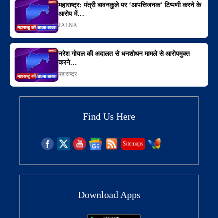
महाराष्ट्र: मंत्री बावनकुले पर ‘आपत्तिजनक’ टिप्पणी करने के
आरोप में…
JALNA
नरेश गोयल की अदालत से धनशोधन मामले से आरोपमुक्त
करने…
महाराष्ट्र
Find Us Here
Sitemaps
Download Apps