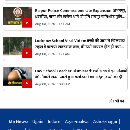
Raipur Police Commissionerate Expansion: अभनपुर,
धरसींवा, माना और खरोरा थाने भी होंगे रायपुर कमिश्नरेट पुलिस
में शामिल!.. किसने कहा, ‘यहां अफसर ज्यादा, जवान काम?’.. पढ़ें
Aug 08, 2026 | 11:34 AM
Lucknow School Viral Video: बच्चों की जान से खिलवाड़!
स्कूल में कराया खतरनाक काम, वीडियो वायरल होते ही मचा
हड़कंप
Aug 08, 2026 | 11:23 AM
DAV School Teacher Dismissed: छत्तीसगढ़ में इन शिक्षकों
की नौकरी ख़त्म.. जारी हुआ बर्खास्तगी का आदेश, बच्चों को दी थी
ये तालिबानी सजा
Aug 08, 2026 | 10:41 AM
और भी पढ़ें...
Ujjain
Indore
Agar-malwa
Ashok-nagar
Mp News: