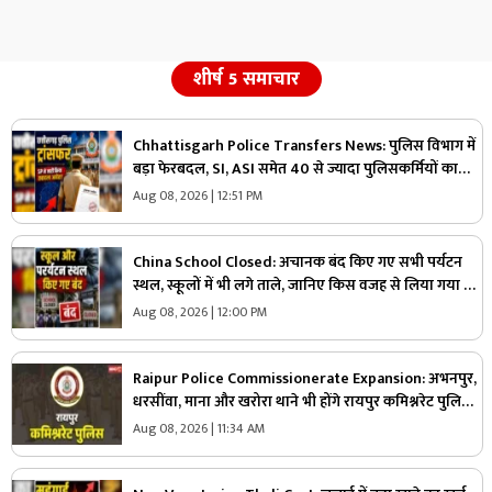
शीर्ष 5 समाचार
Chhattisgarh Police Transfers News: पुलिस विभाग में
बड़ा फेरबदल, SI, ASI समेत 40 से ज्यादा पुलिसकर्मियों का
तबादला, एसपी ने जारी किया आदेश, देखें किसकी कहां हुई
Aug 08, 2026 | 12:51 PM
तैनाती
China School Closed: अचानक बंद किए गए सभी पर्यटन
स्थल, स्कूलों में भी लगे ताले, जानिए किस वजह से लिया गया ये
फैसला
Aug 08, 2026 | 12:00 PM
Raipur Police Commissionerate Expansion: अभनपुर,
धरसींवा, माना और खरोरा थाने भी होंगे रायपुर कमिश्नरेट पुलिस
में शामिल!.. किसने कहा, ‘यहां अफसर ज्यादा, जवान काम?’.. पढ़ें
Aug 08, 2026 | 11:34 AM