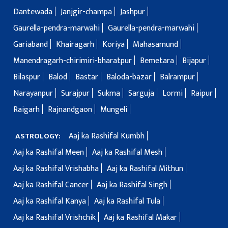
Dantewada
Janjgir-champa
Jashpur
Gaurella-pendra-marwahi
Gaurella-pendra-marwahi
Gariaband
Khairagarh
Koriya
Mahasamund
Manendragarh-chirimiri-bharatpur
Bemetara
Bijapur
Bilaspur
Balod
Bastar
Baloda-bazar
Balrampur
Narayanpur
Surajpur
Sukma
Sarguja
Lormi
Raipur
Raigarh
Rajnandgaon
Mungeli
Aaj ka Rashifal Kumbh
ASTROLOGY:
Aaj ka Rashifal Meen
Aaj ka Rashifal Mesh
Aaj ka Rashifal Vrishabha
Aaj ka Rashifal Mithun
Aaj ka Rashifal Cancer
Aaj ka Rashifal Singh
Aaj ka Rashifal Kanya
Aaj ka Rashifal Tula
Aaj ka Rashifal Vrishchik
Aaj ka Rashifal Makar