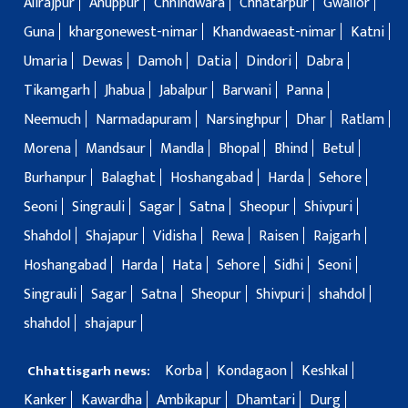
Alirajpur
Anuppur
Chhindwara
Chhatarpur
Gwalior
Guna
khargonewest-nimar
Khandwaeast-nimar
Katni
Umaria
Dewas
Damoh
Datia
Dindori
Dabra
Tikamgarh
Jhabua
Jabalpur
Barwani
Panna
Neemuch
Narmadapuram
Narsinghpur
Dhar
Ratlam
Morena
Mandsaur
Mandla
Bhopal
Bhind
Betul
Burhanpur
Balaghat
Hoshangabad
Harda
Sehore
Seoni
Singrauli
Sagar
Satna
Sheopur
Shivpuri
Shahdol
Shajapur
Vidisha
Rewa
Raisen
Rajgarh
Hoshangabad
Harda
Hata
Sehore
Sidhi
Seoni
Singrauli
Sagar
Satna
Sheopur
Shivpuri
shahdol
shahdol
shajapur
Korba
Kondagaon
Keshkal
Chhattisgarh news:
Kanker
Kawardha
Ambikapur
Dhamtari
Durg