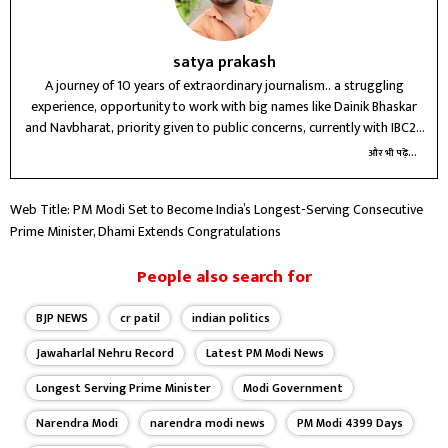
satya prakash
A journey of 10 years of extraordinary journalism.. a struggling
experience, opportunity to work with big names like Dainik Bhaskar
and Navbharat, priority given to public concerns, currently with IBC24
Raipur for three years, future journey unknown
और भी पढ़ें...
Web Title: PM Modi Set to Become India’s Longest-Serving Consecutive
Prime Minister, Dhami Extends Congratulations
People also search for
BJP NEWS
cr patil
indian politics
Jawaharlal Nehru Record
Latest PM Modi News
Longest Serving Prime Minister
Modi Government
Narendra Modi
narendra modi news
PM Modi 4399 Days