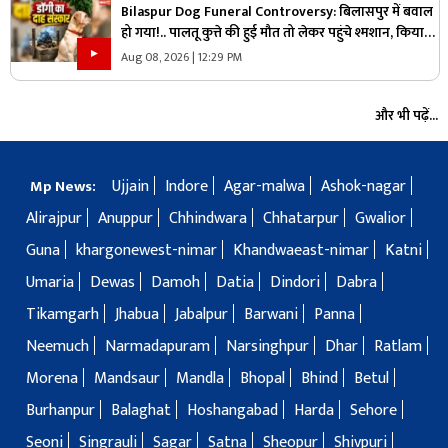
Bilaspur Dog Funeral Controversy: बिलासपुर में बवाल
हो गया!.. पालतू कुत्ते की हुई मौत तो लेकर पहुंचे श्मशान, किया
दाह संस्कार तो शुरू हो गया हंगामा
Aug 08, 2026 | 12:29 PM
और भी पढ़ें...
Ujjain
Indore
Agar-malwa
Ashok-nagar
Mp News:
Alirajpur
Anuppur
Chhindwara
Chhatarpur
Gwalior
Guna
khargonewest-nimar
Khandwaeast-nimar
Katni
Umaria
Dewas
Damoh
Datia
Dindori
Dabra
Tikamgarh
Jhabua
Jabalpur
Barwani
Panna
Neemuch
Narmadapuram
Narsinghpur
Dhar
Ratlam
Morena
Mandsaur
Mandla
Bhopal
Bhind
Betul
Burhanpur
Balaghat
Hoshangabad
Harda
Sehore
Seoni
Singrauli
Sagar
Satna
Sheopur
Shivpuri