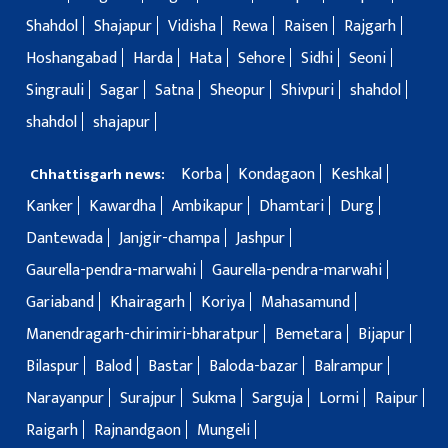
Shahdol
Shajapur
Vidisha
Rewa
Raisen
Rajgarh
Hoshangabad
Harda
Hata
Sehore
Sidhi
Seoni
Singrauli
Sagar
Satna
Sheopur
Shivpuri
shahdol
shahdol
shajapur
Korba
Kondagaon
Keshkal
Chhattisgarh news:
Kanker
Kawardha
Ambikapur
Dhamtari
Durg
Dantewada
Janjgir-champa
Jashpur
Gaurella-pendra-marwahi
Gaurella-pendra-marwahi
Gariaband
Khairagarh
Koriya
Mahasamund
Manendragarh-chirimiri-bharatpur
Bemetara
Bijapur
Bilaspur
Balod
Bastar
Baloda-bazar
Balrampur
Narayanpur
Surajpur
Sukma
Sarguja
Lormi
Raipur
Raigarh
Rajnandgaon
Mungeli