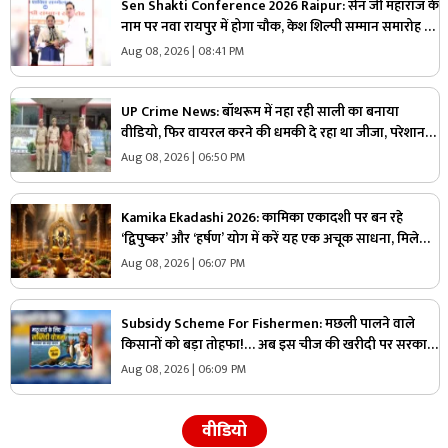
Sen Shakti Conference 2026 Raipur: सेन जी महाराज के
नाम पर नवा रायपुर में होगा चौक, केश शिल्पी सम्मान समारोह में
सीएम साय ने किया ऐलान, सामुदायिक भवन के लिए इतने लाख
Aug 08, 2026 | 08:41 PM
रुपए देगी सरकार
UP Crime News: बॉथरूम में नहा रही साली का बनाया
वीडियो, फिर वायरल करने की धमकी दे रहा था जीजा, परेशान
युवती ने उठाया ये खौफनाक कदम
Aug 08, 2026 | 06:50 PM
Kamika Ekadashi 2026: कामिका एकादशी पर बन रहे
‘द्विपुष्कर’ और ‘हर्षण’ योग में करें यह एक अचूक साधना, मिलेगा
“वाजपेय” यज्ञ का महापुण्य!
Aug 08, 2026 | 06:07 PM
Subsidy Scheme For Fishermen: मछली पालने वाले
किसानों को बड़ा तोहफा!… अब इस चीज की खरीदी पर सरकार
देगी 70 प्रतिशत की छूट, जानिए कैसे ले सकते हैं लाभ
Aug 08, 2026 | 06:09 PM
वीडियो