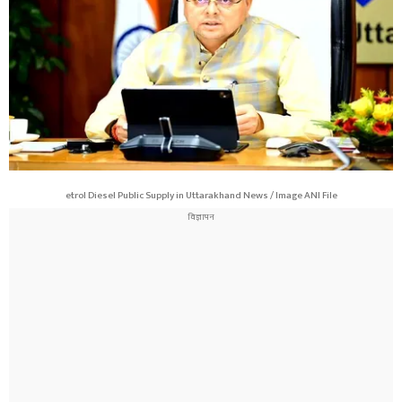
etrol Diesel Public Supply in Uttarakhand News / Image ANI File