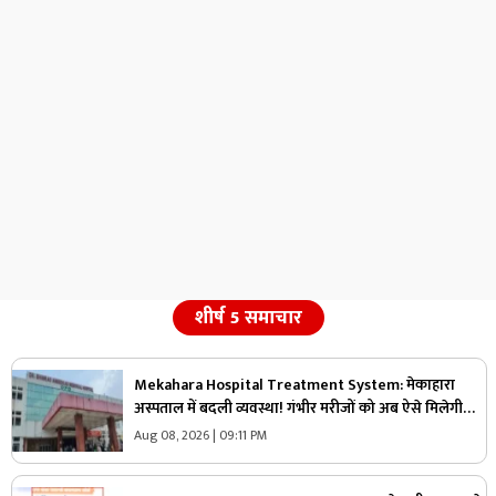
शीर्ष 5 समाचार
Mekahara Hospital Treatment System: मेकाहारा
अस्पताल में बदली व्यवस्था! गंभीर मरीजों को अब ऐसे मिलेगी
इमरजेंसी वार्ड में एंट्री, यहां होगी शुरुआती जांच
Aug 08, 2026 | 09:11 PM