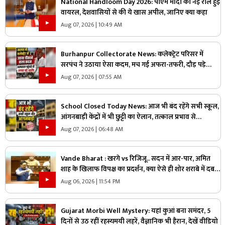
National Handloom Day 2026: पीएम मोदी की नई रील हुई
वायरल, देशवासियों से की ये खास अपील, जानिए क्या कहा
Aug 07, 2026 | 10:49 AM
Burhanpur Collectorate News: कलेक्ट्रेट परिसर में
सरपंच ने उठाया ऐसा कदम, मच गई अफरा-तफरी, दौड़ पड़े
अधिकारी और नेता, जानें क्या है पूरा मामला
Aug 07, 2026 | 07:55 AM
School Closed Today News: आज भी बंद रहेंगे सभी स्कूल,
आंगनबाड़ी केंद्रों में भी छुट्टी का ऐलान, तत्काल प्रभाव से
जिलाधिकारी ने जारी किया आदेश
Aug 07, 2026 | 06:48 AM
Vande Bharat : खरगे vs रिजिजू.. सदन में आर-पार, अमित
शाह के खिलाफ विपक्ष का प्रदर्शन, क्या ऐसे ही शोर शराबे में दब
जाएंगे असली मुद्दे?
Aug 06, 2026 | 11:54 PM
Gujarat Morbi Well Mystery: यहां कुआं बना समंदर, 5
दिनों से उठ रहीं रहस्यमयी लहरें, वैज्ञानिक भी हैरान, देखें वीडियो