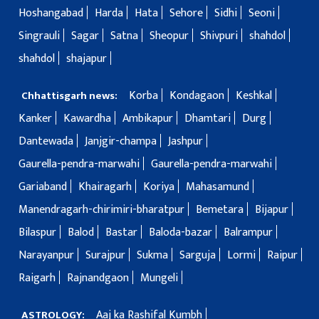
Hoshangabad
Harda
Hata
Sehore
Sidhi
Seoni
Singrauli
Sagar
Satna
Sheopur
Shivpuri
shahdol
shahdol
shajapur
Korba
Kondagaon
Keshkal
Chhattisgarh news:
Kanker
Kawardha
Ambikapur
Dhamtari
Durg
Dantewada
Janjgir-champa
Jashpur
Gaurella-pendra-marwahi
Gaurella-pendra-marwahi
Gariaband
Khairagarh
Koriya
Mahasamund
Manendragarh-chirimiri-bharatpur
Bemetara
Bijapur
Bilaspur
Balod
Bastar
Baloda-bazar
Balrampur
Narayanpur
Surajpur
Sukma
Sarguja
Lormi
Raipur
Raigarh
Rajnandgaon
Mungeli
Aaj ka Rashifal Kumbh
ASTROLOGY: