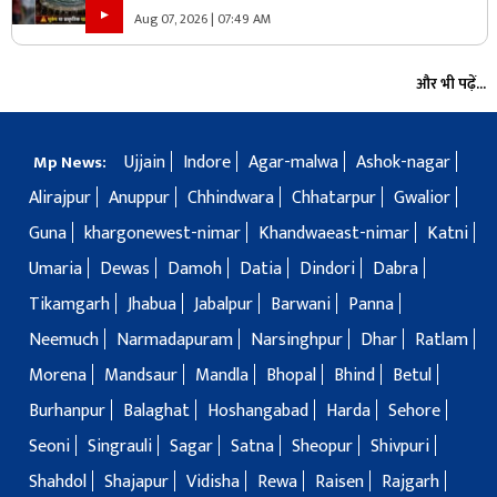
Aug 07, 2026 | 07:49 AM
और भी पढ़ें...
Ujjain
Indore
Agar-malwa
Ashok-nagar
Mp News:
Alirajpur
Anuppur
Chhindwara
Chhatarpur
Gwalior
Guna
khargonewest-nimar
Khandwaeast-nimar
Katni
Umaria
Dewas
Damoh
Datia
Dindori
Dabra
Tikamgarh
Jhabua
Jabalpur
Barwani
Panna
Neemuch
Narmadapuram
Narsinghpur
Dhar
Ratlam
Morena
Mandsaur
Mandla
Bhopal
Bhind
Betul
Burhanpur
Balaghat
Hoshangabad
Harda
Sehore
Seoni
Singrauli
Sagar
Satna
Sheopur
Shivpuri
Shahdol
Shajapur
Vidisha
Rewa
Raisen
Rajgarh