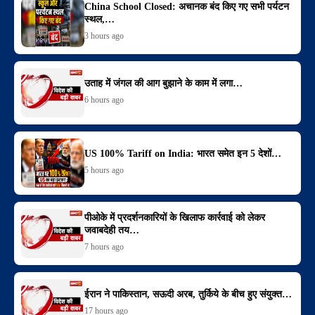
China School Closed: अचानक बंद किए गए सभी पर्यटन
स्थल,…
3 hours ago
उताह में जंगल की आग बुझाने के काम में लगा…
6 hours ago
US 100% Tariff on India: भारत समेत इन 5 देशों…
5 hours ago
पीओके में प्रदर्शनकारियों के खिलाफ कार्रवाई को लेकर
जवाबदेही तय…
7 hours ago
ईरान ने पाकिस्तान, सऊदी अरब, तुर्किये के बीच हुए संयुक्त…
17 hours ago