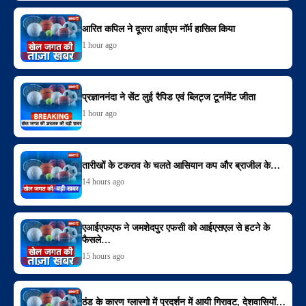
आरित कपिल ने दूसरा आईएम नॉर्म हासिल किया
1 hour ago
प्रज्ञाननंदा ने सेंट लुई रैपिड एवं ब्लिट्ज टूर्नामेंट जीता
1 hour ago
तारीखों के टकराव के चलते आसियान कप और ब्राजील के…
14 hours ago
एआईएफएफ ने जमशेदपुर एफसी को आईएसएल से हटने के
फैसले…
15 hours ago
ठंड के कारण ग्लास्गो में प्रदर्शन में आयी गिरावट, देशवासियों…