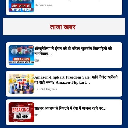
16 hours ago
ताजा खबर
ऑस्ट्रेलिया ने ईरान की दो महिला फुटबॉल खिलाड़ियों को
नागरिकता…
खेल
Amazon-Flipkart Freedom Sale: महंगे गैजेट खरीदने
का सही समय? Amazon-Flipkart…
IBC24 Originals
साइबर अपराध से निपटने में देश में अव्वल रहने पर…
देश