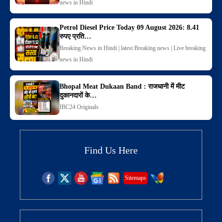
news in Hindi
Petrol Diesel Price Today 09 August 2026: 8.41
रुपए प्रति…
Breaking News in Hindi | latest Breaking news | Live breaking
news in Hindi
Bhopal Meat Dukaan Band : राजधानी में मीट
दुकानदारों के…
IBC24 Originals
Find Us Here
Sitemaps