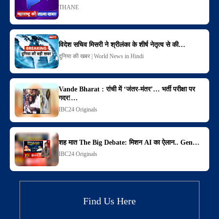
THANE
विदेश सचिव मिसरी ने श्रीलंका के शीर्ष नेतृत्व से की…
दुनिया की खबर | World News in Hindi
Vande Bharat : रांची में ‘जंतर-मंतर’… भर्ती परीक्षा पर
गदर!…
IBC24 Originals
शह मात The Big Debate: मिशन AI का ऐलान.. Gen…
IBC24 Originals
Find Us Here