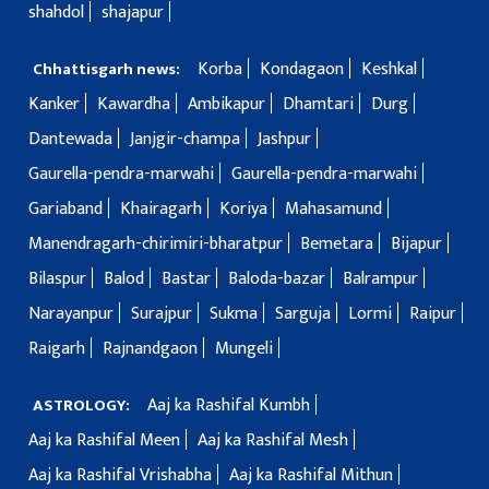
shahdol
shajapur
Korba
Kondagaon
Keshkal
Chhattisgarh news:
Kanker
Kawardha
Ambikapur
Dhamtari
Durg
Dantewada
Janjgir-champa
Jashpur
Gaurella-pendra-marwahi
Gaurella-pendra-marwahi
Gariaband
Khairagarh
Koriya
Mahasamund
Manendragarh-chirimiri-bharatpur
Bemetara
Bijapur
Bilaspur
Balod
Bastar
Baloda-bazar
Balrampur
Narayanpur
Surajpur
Sukma
Sarguja
Lormi
Raipur
Raigarh
Rajnandgaon
Mungeli
Aaj ka Rashifal Kumbh
ASTROLOGY:
Aaj ka Rashifal Meen
Aaj ka Rashifal Mesh
Aaj ka Rashifal Vrishabha
Aaj ka Rashifal Mithun