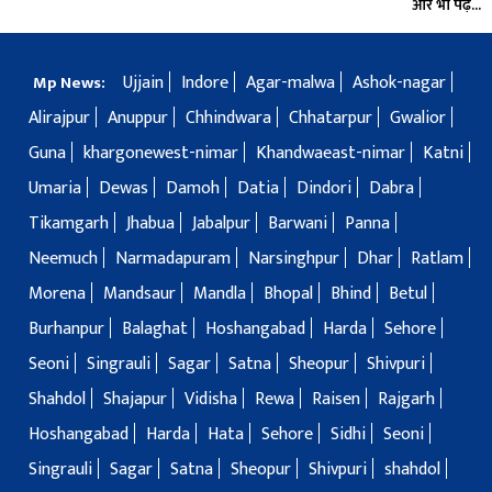
और भी पढ़ें...
Ujjain
Indore
Agar-malwa
Ashok-nagar
Mp News:
Alirajpur
Anuppur
Chhindwara
Chhatarpur
Gwalior
Guna
khargonewest-nimar
Khandwaeast-nimar
Katni
Umaria
Dewas
Damoh
Datia
Dindori
Dabra
Tikamgarh
Jhabua
Jabalpur
Barwani
Panna
Neemuch
Narmadapuram
Narsinghpur
Dhar
Ratlam
Morena
Mandsaur
Mandla
Bhopal
Bhind
Betul
Burhanpur
Balaghat
Hoshangabad
Harda
Sehore
Seoni
Singrauli
Sagar
Satna
Sheopur
Shivpuri
Shahdol
Shajapur
Vidisha
Rewa
Raisen
Rajgarh
Hoshangabad
Harda
Hata
Sehore
Sidhi
Seoni
Singrauli
Sagar
Satna
Sheopur
Shivpuri
shahdol