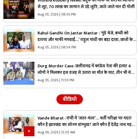
Vidisha Robbery News: बंदूक की नोक पर सराफा व्यापारी
से लूट, 70 लाख का सामान ले उड़े लुटेरे, जाते-जाते मार दी गोली
Aug 05, 2026 | 08:56 PM
Rahul Gandhi On Jantar Mantar : ‘गुंडे भेजे, बच्ची को
डराया और माफी मंगवाई…’ राहुल गांधी का बड़ा दावा, छात्रों के
साथ खोला मोर्चा
Aug 05, 2026 | 08:54 PM
Durg Murder Case: छत्तीसगढ़ में कांग्रेस नेता की हत्या! 4
लोगों ने मिलकर इस वजह से उतारा था मौत के घाट, तीन भी थे
वारदात में शामिल
Aug 05, 2026 | 11:59 PM
वीडियो
Vande Bharat : रांची में ‘जंतर-मंतर’… भर्ती परीक्षा पर गदर!
कौन है झारखंड का सोनम वांग्चुख? जाने कौन है देवेंद्र नाथ महतो
?
Aug 06, 2026 | 12:03 AM