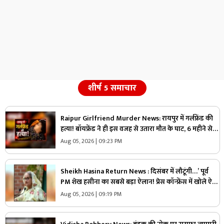
शीर्ष 5 समाचार
Raipur Girlfriend Murder News: रायपुर में गर्लफ्रेंड की
हत्या! बॉयफ्रेंड ने ही इस वजह से उतारा मौत के घाट, 6 महीने से
रह रहे थे लिव इन में
Aug 05, 2026 | 09:23 PM
Sheikh Hasina Return News : दिसंबर में लौटूंगी…’ पूर्व
PM शेख हसीना का सबसे बड़ा ऐलान! प्रेस कॉन्फ्रेंस में खोले ऐसे
राज, मच सकता है सियासी भूचाल
Aug 05, 2026 | 09:19 PM