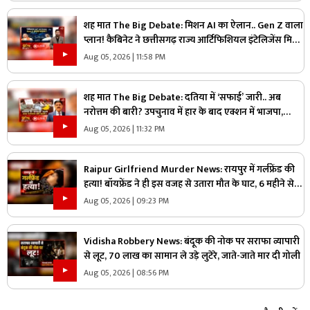
शह मात The Big Debate: मिशन AI का ऐलान.. Gen Z वाला
प्लान! कैबिनेट ने छत्तीसगढ़ राज्य आर्टिफिशियल इंटेलिजेंस मिशन
को दी मंजूरी, क्या Gen Z को ध्यान में रखकर तैयार किया गया
Aug 05, 2026 | 11:58 PM
प्लान?
शह मात The Big Debate: दतिया में ‘सफाई’ जारी.. अब
नरोत्तम की बारी? उपचुनाव में हार के बाद एक्शन में भाजपा,
लोकल बॉडी की सफाई के बाद असली निशाने पर कौन?
Aug 05, 2026 | 11:32 PM
Raipur Girlfriend Murder News: रायपुर में गर्लफ्रेंड की
हत्या! बॉयफ्रेंड ने ही इस वजह से उतारा मौत के घाट, 6 महीने से
रह रहे थे लिव इन में
Aug 05, 2026 | 09:23 PM
Vidisha Robbery News: बंदूक की नोक पर सराफा व्यापारी
से लूट, 70 लाख का सामान ले उड़े लुटेरे, जाते-जाते मार दी गोली
Aug 05, 2026 | 08:56 PM