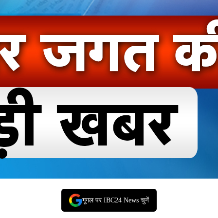
गूगल पर IBC24 News चुनें