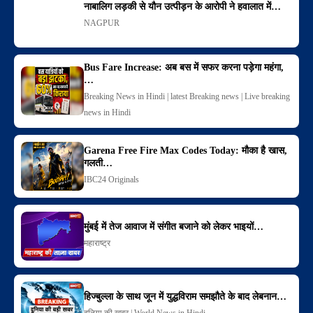
नाबालिग लड़की से यौन उत्पीड़न के आरोपी ने हवालात में…
NAGPUR
Bus Fare Increase: अब बस में सफर करना पड़ेगा महंगा,
…
Breaking News in Hindi | latest Breaking news | Live breaking
news in Hindi
Garena Free Fire Max Codes Today: मौका है खास,
गलती…
IBC24 Originals
मुंबई में तेज आवाज में संगीत बजाने को लेकर भाइयों…
महाराष्ट्र
हिज्बुल्ला के साथ जून में युद्धविराम समझौते के बाद लेबनान…
दुनिया की खबर | World News in Hindi