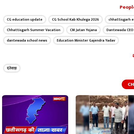
People
CG education update
CG School Kab Khulega 2026
chhattisgarh 
Chhattisgarh Summer Vacation
CM Jatan Yojana
Dantewada CEO 
dantewada school news
Education Minister Gajendra Yadav
दंतेवाड़ा
CH