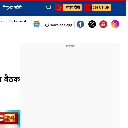
विजुअल स्टोरी
लाइव टीवी
IBC24 UP UK
sam
Parliament Monsoon Session
×
ेंट
खेल
जॉब्स न्यूज
Youtube Channels
Download App
यूथ कॉर्नर
IBC24
Ibc24 Jankarwan
IBC 24 Digital
Ibc24 Up-Uk
Ibc24 Madhya
Ibc24 Maidani
ा बैठक
Ibc24 Sarguja
Ibc24 Bastar
Ibc24 Malwa
Ibc24 Mahakoshal