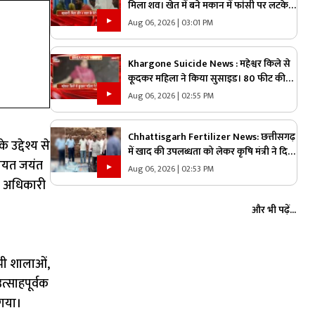
मिला शव। खेत में बने मकान में फांसी पर लटके
मिले शव
Aug 06, 2026 | 03:01 PM
Khargone Suicide News : महेश्वर किले से
कूदकर महिला ने किया सुसाइड। 80 फीट की
ऊंचाई से अहिल्या घाट पर कूदी महिला
Aug 06, 2026 | 02:55 PM
Chhattisgarh Fertilizer News: छत्तीसगढ़
 उद्देश्य से
में खाद की उपलब्धता को लेकर कृषि मंत्री ने दिया
चायत जयंत
बड़ा अपडेट, अधिकारियों को दिए ये निर्देश,
Aug 06, 2026 | 02:53 PM
कहा- कालाबाजारी बर्दाश्त नहीं होगी
े अधिकारी
और भी पढ़ें...
सभी शालाओं,
त्साहपूर्वक
 गया।