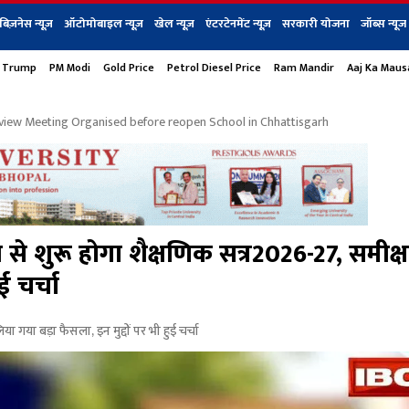
बिज़नेस न्यूज़
ऑटोमोबाइल न्यूज़
खेल न्यूज़
एंटरटेनमेंट न्यूज़
सरकारी योजना
जॉब्स न्यूज
 Trump
PM Modi
Gold Price
Petrol Diesel Price
Ram Mandir
Aaj Ka Mau
s
बिज़नेस
टेक न्यूज
धर्म
ऑटोमोबाइल
एंटरटेनम
शेयर बाज़ार
गैजेट्स न्यूज
view Meeting Organised before reopen School in Chhattisgarh
 शुरू होगा शैक्षणिक सत्र2026-27, समीक्ष
ई चर्चा
 गया बड़ा फैसला, इन मुद्दों पर भी हुई चर्चा