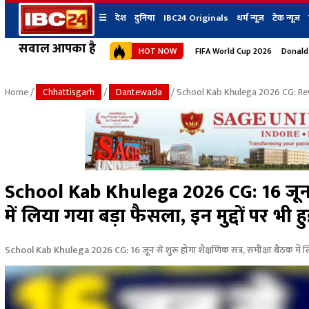
☰
देश
दुनिया
IBC24 Originals
धर्म न्यूज़
टेक न्यूज़
सवाल आपका है
HOT NOW
FIFA World Cup 2026
Donald
देश
प्रदेश न्यूज
शहर
दुनिया
IBC24 Original
छत्तीसगढ़ न्यूज
भोपाल
Home
/
Chhattisgarh
/
Dantewada
/ School Kab Khulega 2026 CG: Re
मध्यप्रदेश न्यूज
इंदौर
उत्तर प्रदेश न्यूज
जबलपुर
बिहार न्यूज
ग्वालियर
उत्तराखंड न्यूज
रायपुर
महाराष्ट्र न्यूज
बिलासपुर
School Kab Khulega 2026 CG: 16 जून से
हिमाचल प्रदेश न्यूज
में लिया गया बड़ा फैसला, इन मुद्दों पर भी हु
हरियाणा न्यूज
School Kab Khulega 2026 CG: 16 जून से शुरू होगा शैक्षणिक सत्र, समीक्षा बैठक में लिया