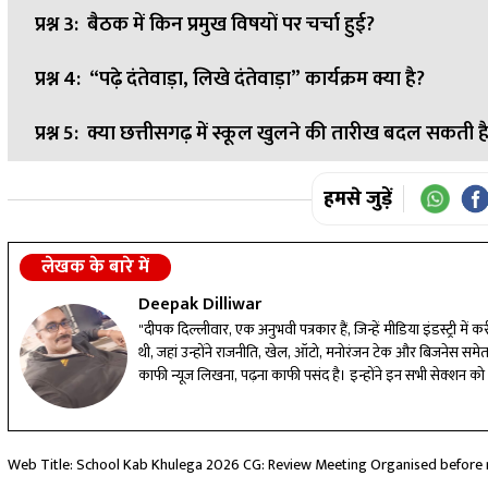
प्रश्न 3:
बैठक में किन प्रमुख विषयों पर चर्चा हुई?
उत्तर:
बैठक की अध्यक्षता जिला पंचायत दंतेवाड़ा के मुख्य कार्यपा
प्रश्न 4:
“पढ़े दंतेवाड़ा, लिखे दंतेवाड़ा” कार्यक्रम क्या है?
उत्तर:
शाला प्रवेश उत्सव, शत-प्रतिशत नामांकन, शाला त्यागी बच्चों
योजना के लंबित कार्यों की समीक्षा की गई।
प्रश्न 5:
क्या छत्तीसगढ़ में स्कूल खुलने की तारीख बदल सकती ह
उत्तर:
यह जिले में शिक्षा की गुणवत्ता बढ़ाने, विद्यार्थियों के सीखने 
उत्तर:
हां। शिक्षा मंत्री गजेंद्र यादव ने कहा है कि यदि भीषण गर्मी क
हमसे जुड़ें
छुट्टियां बढ़ाई जा सकती हैं।
लेखक के बारे में
Deepak Dilliwar
"दीपक दिल्लीवार, एक अनुभवी पत्रकार हैं, जिन्हें मीडिया इंडस्ट्
थी, जहां उन्होंने राजनीति, खेल, ऑटो, मनोरंजन टेक और बिजनेस समे
काफी न्यूज लिखना, पढ़ना काफी पसंद है। इन्होंने इन सभी सेक्शन को
से IBC24 न्यूज पोर्टल पर लीडर के तौर पर काम कर रहे हैं। इन्हें 
सोर्स बने हुए हैं। वो, निष्पक्ष, एनालिसिस बेस्ड और मजेदार समीक्षा 
को खाली वक्त में फिल्में, क्रिकेट खेलने और किताब पढ़ने में मजा आता 
Web Title: School Kab Khulega 2026 CG: Review Meeting Organised before 