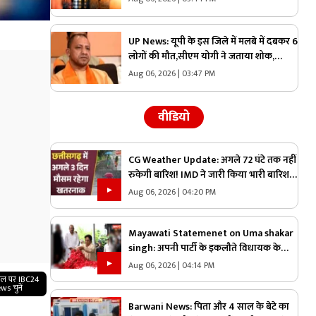
की चेतावनी, आप भी पढ़ लें
UP News: यूपी के इस जिले में मलबे में दबकर 6
लोगों की मौत,सीएम योगी ने जताया शोक,
अफसरों को दिए ये निर्देश
Aug 06, 2026 | 03:47 PM
वीडियो
CG Weather Update: अगले 72 घंटे तक नहीं
रुकेगी बारिश! IMD ने जारी किया भारी बारिश
का अलर्ट
Aug 06, 2026 | 04:20 PM
Mayawati Statemenet on Uma shakar
singh: अपनी पार्टी के इकलौते विधायक के
निधन पर मायावती ग़मगीन.. कहा, “वे मुझे अपनी
Aug 06, 2026 | 04:14 PM
सगी बहन मानते थे, कभी नहीं किया
गल पर IBC24
ws चुनें
विश्वासघात”.. आप भी सुनें
Barwani News: पिता और 4 साल के बेटे का