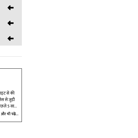
ंत्री जतन
यान है।
कता है और
साइट से की
स से जुड़ी
 पिछले 5 साल
जानकारी के
और भी पढ़ें...
पक दिल्लीवार