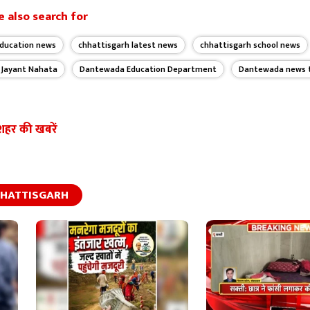
 also search for
education news
chhattisgarh latest news
chhattisgarh school news
Jayant Nahata
Dantewada Education Department
Dantewada news 
शहर की खबरें
HATTISGARH