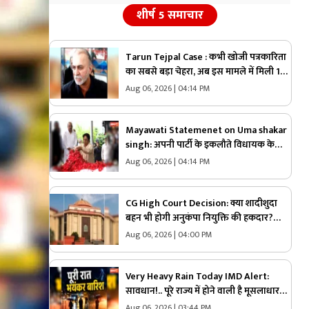
शीर्ष 5 समाचार
Tarun Tejpal Case : कभी खोजी पत्रकारिता
का सबसे बड़ा चेहरा, अब इस मामले में मिली 10
साल की सजा ,जानिए तरुण तेजपाल की कहानी
Aug 06, 2026 | 04:14 PM
Mayawati Statemenet on Uma shakar
singh: अपनी पार्टी के इकलौते विधायक के
निधन पर मायावती ग़मगीन.. कहा, “वे मुझे अपनी
Aug 06, 2026 | 04:14 PM
सगी बहन मानते थे, कभी नहीं किया
विश्वासघात”.. आप भी सुनें
CG High Court Decision: क्या शादीशुदा
बहन भी होगी अनुकंपा नियुक्ति की हकदार?
छत्तीसगढ़ HC ने सुनाया बड़ा फैसला, राज्य
Aug 06, 2026 | 04:00 PM
सरकार को दिए ये निर्देश
Very Heavy Rain Today IMD Alert:
सावधान!.. पूरे राज्य में होने वाली है मूसलाधार
बारिश, मौसम विभाग ने इन जिलों के लिए जारी
Aug 06, 2026 | 03:44 PM