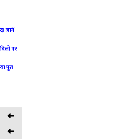
! जानें
दिलों पर
ा पूरा
ित की गई।