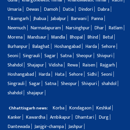
Guna
khargonewest-nimar
Khandwaeast-nimar
Katni
Umaria
Dewas
Damoh
Datia
Dindori
Dabra
Tikamgarh
Jhabua
Jabalpur
Barwani
Panna
Neemuch
Narmadapuram
Narsinghpur
Dhar
Ratlam
Morena
Mandsaur
Mandla
Bhopal
Bhind
Betul
Burhanpur
Balaghat
Hoshangabad
Harda
Sehore
Seoni
Singrauli
Sagar
Satna
Sheopur
Shivpuri
Shahdol
Shajapur
Vidisha
Rewa
Raisen
Rajgarh
Hoshangabad
Harda
Hata
Sehore
Sidhi
Seoni
Singrauli
Sagar
Satna
Sheopur
Shivpuri
shahdol
shahdol
shajapur
Korba
Kondagaon
Keshkal
Chhattisgarh news:
Kanker
Kawardha
Ambikapur
Dhamtari
Durg
Dantewada
Janjgir-champa
Jashpur