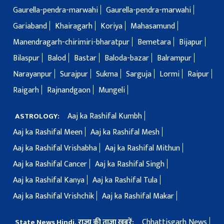
Gaurella-pendra-marwahi
Gaurella-pendra-marwahi
Gariaband
Khairagarh
Koriya
Mahasamund
Manendragarh-chirimiri-bharatpur
Bemetara
Bijapur
Bilaspur
Balod
Bastar
Baloda-bazar
Balrampur
Narayanpur
Surajpur
Sukma
Sarguja
Lormi
Raipur
Raigarh
Rajnandgaon
Mungeli
Aaj ka Rashifal Kumbh
ASTROLOGY:
Aaj ka Rashifal Meen
Aaj ka Rashifal Mesh
Aaj ka Rashifal Vrishabha
Aaj ka Rashifal Mithun
Aaj ka Rashifal Cancer
Aaj ka Rashifal Singh
Aaj ka Rashifal Kanya
Aaj ka Rashifal Tula
Aaj ka Rashifal Vrishchik
Aaj ka Rashifal Makar
Chhattisgarh News
State News Hindi, राज्य की ताज़ा ख़बरें: