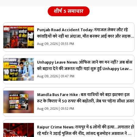
शीर्ष 5 समाचार
Punjab Road Accident Today: गंगाजल लेकर लौट रहे
कांवड़ियों को नहीं था अंदाजा, मौत बनकर आई कार और सड़क
पर बिछ गई लाशें…मची चीख-पुकार
Aug 09, 2026 | 01:55 PM
Unhappy Leave News: ऑफिस जाने का मन नहीं? अब बॉस
को बहाना देने की जरूरत नहीं! यहां शुरू हुई Unhappy Leave,
मिलेगी 10 दिन की छुट्टी और सैलरी भी
Aug 09, 2026 | 01:47 PM
Mandla Bus Fare Hike : बस यात्रियों को बड़ा झटका! इस
रूट के किराए में 50 रुपए की बढ़ोतरी, जेब पर पड़ेगा सीधा असर
Aug 09, 2026 | 01:52 PM
Raipur Crime News: रायपुर में 6 लोगों की हत्या…लगातार हो
रहे मर्डर ने उड़ाई पुलिस की नींद, सांसद बृजमोहन अग्रवाल ने भी