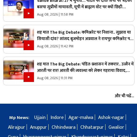
Vande Bharat: 27 में चुनाव… पंडित पर दांव! सपा पर भड़की
बसपा सुप्रीमों मायावती, यूपी में ब्राह्मण वोट पर क्यों छिड़ी
महाभारत?
Aug 08, 2026 | 11:58 PM
शह मात The Big Debate: कमिश्नरेट पर निशाना.. सुझाव या
सियासी दांव? सांसद बृजमोहन अग्रवाल ने रायपुर कमिश्नरेट पर
उठाए सवाल, क्या वाकई में सिस्टम में सुधार की है जरूरत
Aug 08, 2026 | 11:42 PM
शह मात The Big Debate: पंडित-प्रशासन में तकरार.. उज्जैन में
आरती पर रार! आरती की व्यवस्था को लेकर गहराया विवाद,
आरती के अधिकार को लेकर क्यों उग्र हुए पंडित?
Aug 08, 2026 | 11:31 PM
और भी पढ़ें...
Ujjain
Indore
Agar-malwa
Ashok-nagar
Mp News:
Alirajpur
Anuppur
Chhindwara
Chhatarpur
Gwalior