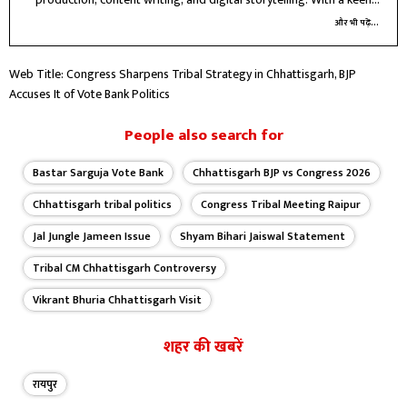
interest in political and crime reporting, I believe in delivering
और भी पढ़ें...
accurate, ethical, and impactful journalism that informs and connects
with people.
Web Title: Congress Sharpens Tribal Strategy in Chhattisgarh, BJP
Accuses It of Vote Bank Politics
People also search for
Bastar Sarguja Vote Bank
Chhattisgarh BJP vs Congress 2026
Chhattisgarh tribal politics
Congress Tribal Meeting Raipur
Jal Jungle Jameen Issue
Shyam Bihari Jaiswal Statement
Tribal CM Chhattisgarh Controversy
Vikrant Bhuria Chhattisgarh Visit
शहर की खबरें
रायपुर