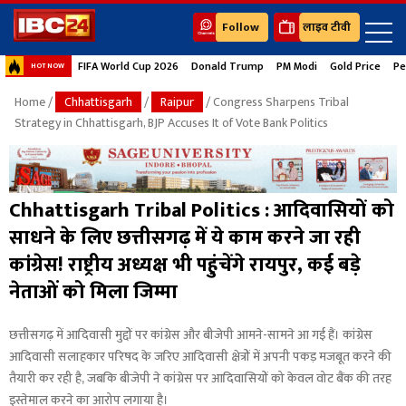
Follow
लाइव टीवी
FIFA World Cup 2026
Donald Trump
PM Modi
Gold Price
Pe
HOT NOW
Home
/
Chhattisgarh
/
Raipur
/ Congress Sharpens Tribal
Strategy in Chhattisgarh, BJP Accuses It of Vote Bank Politics
Chhattisgarh Tribal Politics : आदिवासियों को
साधने के लिए छत्तीसगढ़ में ये काम करने जा रही
कांग्रेस! राष्ट्रीय अध्यक्ष भी पहुंचेंगे रायपुर, कई बड़े
नेताओं को मिला जिम्मा
छत्तीसगढ़ में आदिवासी मुद्दों पर कांग्रेस और बीजेपी आमने-सामने आ गई हैं। कांग्रेस
आदिवासी सलाहकार परिषद के जरिए आदिवासी क्षेत्रों में अपनी पकड़ मजबूत करने की
तैयारी कर रही है, जबकि बीजेपी ने कांग्रेस पर आदिवासियों को केवल वोट बैंक की तरह
इस्तेमाल करने का आरोप लगाया है।