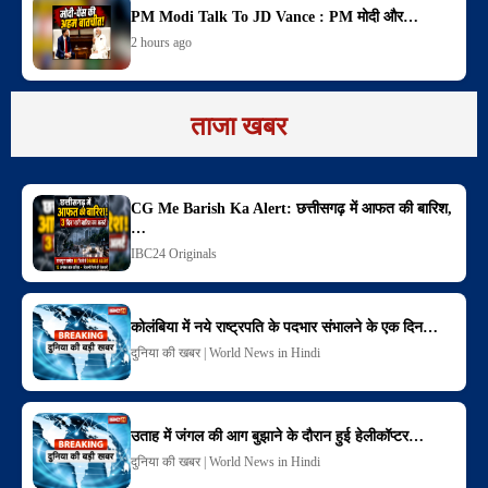
PM Modi Talk To JD Vance : PM मोदी और…
2 hours ago
ताजा खबर
CG Me Barish Ka Alert: छत्तीसगढ़ में आफत की बारिश,
…
IBC24 Originals
कोलंबिया में नये राष्ट्रपति के पदभार संभालने के एक दिन…
दुनिया की खबर | World News in Hindi
उताह में जंगल की आग बुझाने के दौरान हुई हेलीकॉप्टर…
दुनिया की खबर | World News in Hindi