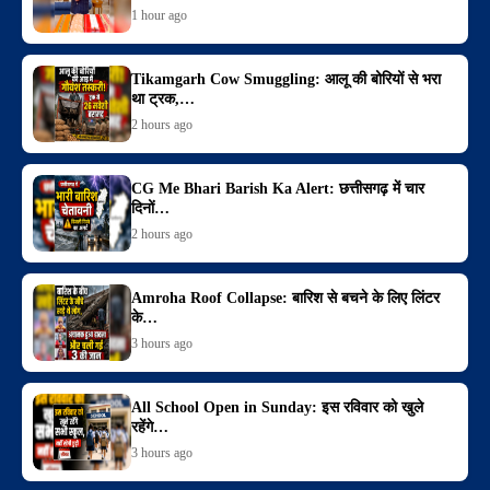
1 hour ago
Tikamgarh Cow Smuggling: आलू की बोरियों से भरा
था ट्रक,…
2 hours ago
CG Me Bhari Barish Ka Alert: छत्तीसगढ़ में चार
दिनों…
2 hours ago
Amroha Roof Collapse: बारिश से बचने के लिए लिंटर
के…
3 hours ago
All School Open in Sunday: इस रविवार को खुले
रहेंगे…
3 hours ago