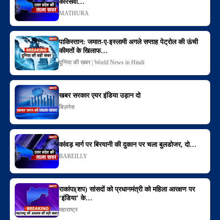
कारसेवा…
MATHURA
पाकिस्तान: जमात-ए-इस्लामी अगले सप्ताह पेट्रोल की ऊंची
कीमतों के खिलाफ…
दुनिया की खबर | World News in Hindi
खबर सरकार एयर इंडिया उड़ान दो
बिज़नेस
कांवड़ मार्ग पर बिरयानी की दुकान पर चला बुलडोजर, दो…
BAREILLY
राकांपा(शप) सांसदों को प्रधानमंत्री को महिला आरक्षण पर
‘इंडिया’ के…
महाराष्ट्र