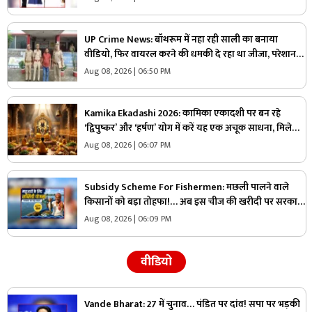
रुपए देगी सरकार
UP Crime News: बॉथरूम में नहा रही साली का बनाया
वीडियो, फिर वायरल करने की धमकी दे रहा था जीजा, परेशान
युवती ने उठाया ये खौफनाक कदम
Aug 08, 2026 | 06:50 PM
Kamika Ekadashi 2026: कामिका एकादशी पर बन रहे
‘द्विपुष्कर’ और ‘हर्षण’ योग में करें यह एक अचूक साधना, मिलेगा
“वाजपेय” यज्ञ का महापुण्य!
Aug 08, 2026 | 06:07 PM
Subsidy Scheme For Fishermen: मछली पालने वाले
किसानों को बड़ा तोहफा!… अब इस चीज की खरीदी पर सरकार
देगी 70 प्रतिशत की छूट, जानिए कैसे ले सकते हैं लाभ
Aug 08, 2026 | 06:09 PM
वीडियो
Vande Bharat: 27 में चुनाव… पंडित पर दांव! सपा पर भड़की