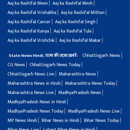
Aaj ka Rashifal Meen
Aaj ka Rashifal Mesh
Aaj ka Rashifal Vrishabha
Aaj ka Rashifal Mithun
Aaj ka Rashifal Cancer
Aaj ka Rashifal Singh
Aaj ka Rashifal Kanya
Aaj ka Rashifal Tula
Aaj ka Rashifal Vrishchik
Aaj ka Rashifal Makar
Chhattisgarh News
State News Hindi, राज्य की ताज़ा ख़बरें:
CG News
Chhattisgarh News Today
Chhattisgarh News Live
Maharashtra News
Maharashtra News in Hindi
Maharashtra News Today
Maharashtra News Live
MadhyaPradesh News
MadhyaPradesh News in Hindi
MadhyaPradesh News Today
MadhyaPradesh News Live
MP News Hindi
Bihar News in Hindi
Bihar News Today
Bihar News Live
Latest Bihar News in Hindi