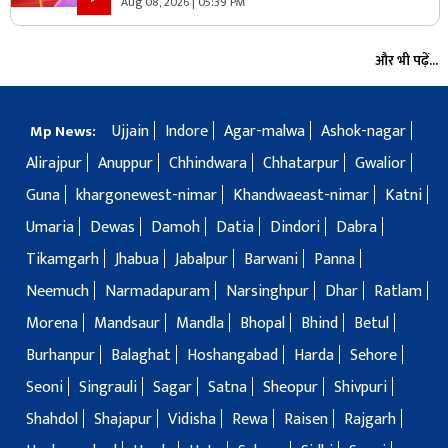
Aug 08, 2026 | 05:39 PM
और भी पढ़ें...
Ujjain
Indore
Agar-malwa
Ashok-nagar
Mp News:
Alirajpur
Anuppur
Chhindwara
Chhatarpur
Gwalior
Guna
khargonewest-nimar
Khandwaeast-nimar
Katni
Umaria
Dewas
Damoh
Datia
Dindori
Dabra
Tikamgarh
Jhabua
Jabalpur
Barwani
Panna
Neemuch
Narmadapuram
Narsinghpur
Dhar
Ratlam
Morena
Mandsaur
Mandla
Bhopal
Bhind
Betul
Burhanpur
Balaghat
Hoshangabad
Harda
Sehore
Seoni
Singrauli
Sagar
Satna
Sheopur
Shivpuri
Shahdol
Shajapur
Vidisha
Rewa
Raisen
Rajgarh