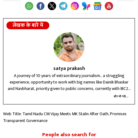
सरकार बनाई गई।
लेखक के बारे में
satya prakash
A journey of 10 years of extraordinary journalism.. a struggling
experience, opportunity to work with big names like Dainik Bhaskar
and Navbharat, priority given to public concerns, currently with IBC24
Raipur for three years, future journey unknown
और भी पढ़ें...
Web Title: Tamil Nadu CM Vijay Meets MK Stalin After Oath, Promises
Transparent Governance
People also search for