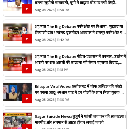
बसपा सुप्रीमों मायावती, यूपी में ब्राह्मण वोट पर क्यों छिड़ी
महाभारत?
Aug 08, 2026 | 11:58 PM
शह मात The Big Debate: कमिश्नरेट पर निशाना.. सुझाव या
सियासी दांव? सांसद बृजमोहन अग्रवाल ने रायपुर कमिश्नरेट पर
उठाए सवाल, क्या वाकई में सिस्टम में सुधार की है जरूरत
Aug 08, 2026 | 11:42 PM
शह मात The Big Debate: पंडित-प्रशासन में तकरार.. उज्जैन में
आरती पर रार! आरती की व्यवस्था को लेकर गहराया विवाद,
आरती के अधिकार को लेकर क्यों उग्र हुए पंडित?
Aug 08, 2026 | 11:31 PM
Bilaspur Viral Video: छत्तीसगढ़ में चीफ जस्टिस की फोटो
पर काला जादू! श्मशान घाट में इन चीजों के साथ मिला युवक,
देखिए ये पूरा वीडियो
Aug 08, 2026 | 11:30 PM
Sagar Suicide News: बुजुर्ग ने फांसी लगाकर की आत्महत्या।
मारपीट और अपमान से आहत होकर लगाई फांसी