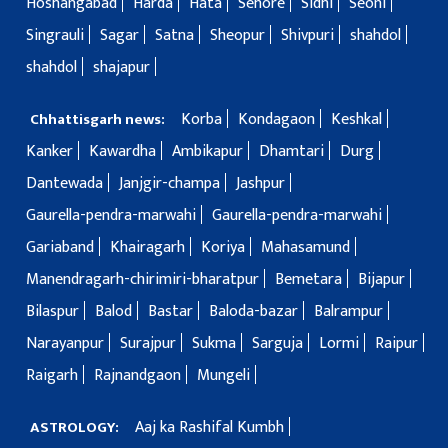
Hoshangabad
Harda
Hata
Sehore
Sidhi
Seoni
Singrauli
Sagar
Satna
Sheopur
Shivpuri
shahdol
shahdol
shajapur
Korba
Kondagaon
Keshkal
Chhattisgarh news:
Kanker
Kawardha
Ambikapur
Dhamtari
Durg
Dantewada
Janjgir-champa
Jashpur
Gaurella-pendra-marwahi
Gaurella-pendra-marwahi
Gariaband
Khairagarh
Koriya
Mahasamund
Manendragarh-chirimiri-bharatpur
Bemetara
Bijapur
Bilaspur
Balod
Bastar
Baloda-bazar
Balrampur
Narayanpur
Surajpur
Sukma
Sarguja
Lormi
Raipur
Raigarh
Rajnandgaon
Mungeli
Aaj ka Rashifal Kumbh
ASTROLOGY: