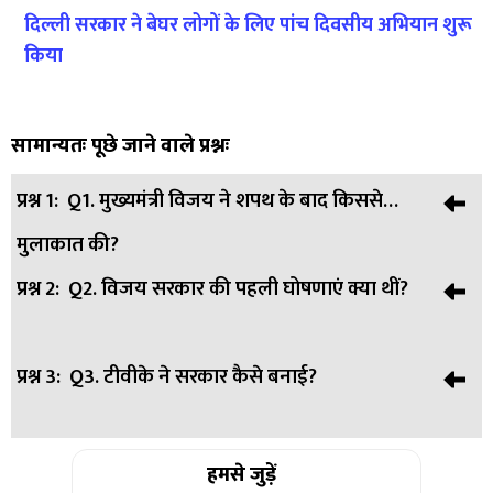
दिल्ली सरकार ने बेघर लोगों के लिए पांच दिवसीय अभियान शुरू
किया
सामान्यतः पूछे जाने वाले प्रश्नः
प्रश्न 1:
Q1. मुख्यमंत्री विजय ने शपथ के बाद किससे
मुलाकात की?
प्रश्न 2:
Q2. विजय सरकार की पहली घोषणाएं क्या थीं?
उत्तर:
उत्तर: उन्होंने डीएमके प्रमुख एमके स्टालिन और उदयनिधि स्टालिन
से मुलाकात की।
प्रश्न 3:
Q3. टीवीके ने सरकार कैसे बनाई?
उत्तर:
उत्तर: 200 यूनिट मुफ्त बिजली और महिला सुरक्षा के लिए विशेष
कदम घोषित किए गए।
उत्तर:
हमसे जुड़ें
उत्तर: कांग्रेस, वाम दलों और अन्य सहयोगी दलों के समर्थन से