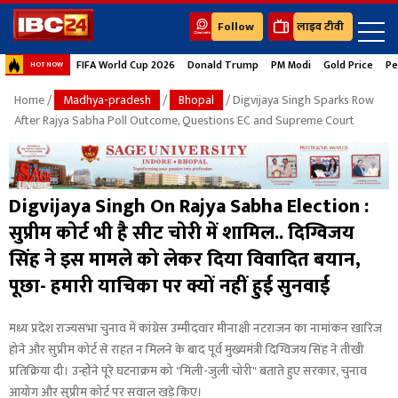
Follow
लाइव टीवी
FIFA World Cup 2026
Donald Trump
PM Modi
Gold Price
Pe
HOT NOW
Home
/
Madhya-pradesh
/
Bhopal
/ Digvijaya Singh Sparks Row
After Rajya Sabha Poll Outcome, Questions EC and Supreme Court
Digvijaya Singh On Rajya Sabha Election :
सुप्रीम कोर्ट भी है सीट चोरी में शामिल.. दिग्विजय
सिंह ने इस मामले को लेकर दिया विवादित बयान,
पूछा- हमारी याचिका पर क्यों नहीं हुई सुनवाई
मध्य प्रदेश राज्यसभा चुनाव में कांग्रेस उम्मीदवार मीनाक्षी नटराजन का नामांकन खारिज
होने और सुप्रीम कोर्ट से राहत न मिलने के बाद पूर्व मुख्यमंत्री दिग्विजय सिंह ने तीखी
प्रतिक्रिया दी। उन्होंने पूरे घटनाक्रम को "मिली-जुली चोरी" बताते हुए सरकार, चुनाव
आयोग और सुप्रीम कोर्ट पर सवाल खड़े किए।