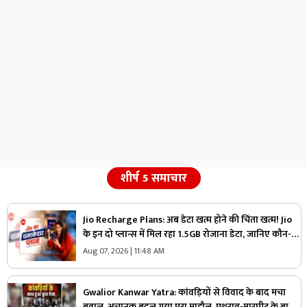
शीर्ष 5 समाचार
Jio Recharge Plans: अब डेटा खत्म होने की चिंता खत्म! Jio
के इन दो प्लान्स में मिल रहा 1.5GB रोजाना डेटा, जानिए कौन-सा
प्लान है आपके लिए सही
Aug 07, 2026 | 11:48 AM
Gwalior Kanwar Yatra: कांवड़ियों से विवाद के बाद मचा
बवाल, अचानक बदल गया पूरा माहौल, पथराव-मारपीट के बाद