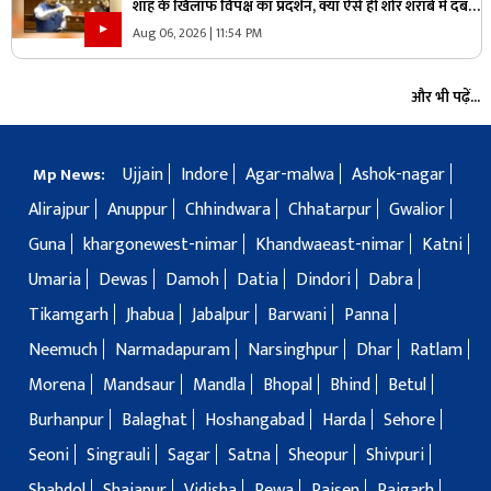
शाह के खिलाफ विपक्ष का प्रदर्शन, क्या ऐसे ही शोर शराबे में दब
जाएंगे असली मुद्दे?
Aug 06, 2026 | 11:54 PM
और भी पढ़ें...
Ujjain
Indore
Agar-malwa
Ashok-nagar
Mp News:
Alirajpur
Anuppur
Chhindwara
Chhatarpur
Gwalior
Guna
khargonewest-nimar
Khandwaeast-nimar
Katni
Umaria
Dewas
Damoh
Datia
Dindori
Dabra
Tikamgarh
Jhabua
Jabalpur
Barwani
Panna
Neemuch
Narmadapuram
Narsinghpur
Dhar
Ratlam
Morena
Mandsaur
Mandla
Bhopal
Bhind
Betul
Burhanpur
Balaghat
Hoshangabad
Harda
Sehore
Seoni
Singrauli
Sagar
Satna
Sheopur
Shivpuri
Shahdol
Shajapur
Vidisha
Rewa
Raisen
Rajgarh