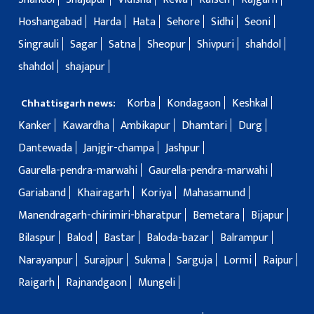
Hoshangabad
Harda
Hata
Sehore
Sidhi
Seoni
Singrauli
Sagar
Satna
Sheopur
Shivpuri
shahdol
shahdol
shajapur
Korba
Kondagaon
Keshkal
Chhattisgarh news:
Kanker
Kawardha
Ambikapur
Dhamtari
Durg
Dantewada
Janjgir-champa
Jashpur
Gaurella-pendra-marwahi
Gaurella-pendra-marwahi
Gariaband
Khairagarh
Koriya
Mahasamund
Manendragarh-chirimiri-bharatpur
Bemetara
Bijapur
Bilaspur
Balod
Bastar
Baloda-bazar
Balrampur
Narayanpur
Surajpur
Sukma
Sarguja
Lormi
Raipur
Raigarh
Rajnandgaon
Mungeli