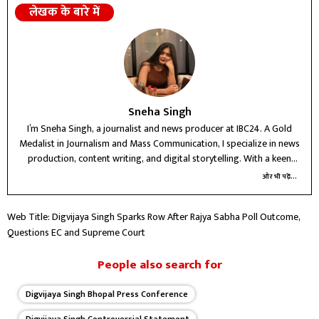
लेखक के बारे में
Sneha Singh
I’m Sneha Singh, a journalist and news producer at IBC24. A Gold
Medalist in Journalism and Mass Communication, I specialize in news
production, content writing, and digital storytelling. With a keen
interest in political and crime reporting, I believe in delivering
और भी पढ़ें...
accurate, ethical, and impactful journalism that informs and connects
with people.
Web Title: Digvijaya Singh Sparks Row After Rajya Sabha Poll Outcome,
Questions EC and Supreme Court
People also search for
Digvijaya Singh Bhopal Press Conference
Digvijaya Singh Controversial Statement