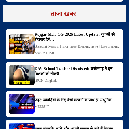
ताजा खबर
Rojgar Mela CG 2026 Latest Update: युवाओं को
रोजगार देने…
Breaking News in Hindi | latest Breaking news | Live breaking
news in Hindi
DAV School Teacher Dismissed: छत्तीसगढ़ में इन
शिक्षकों की नौकरी…
IBC24 Originals
उप्र: कांवड़ियों के लिए देसी व्यंजनों के साथ ही आधुनिक…
MEERUT
साझा संस्कृति, शांति और आपसी सम्मान से जुड़े हैं ब्रिक्स…