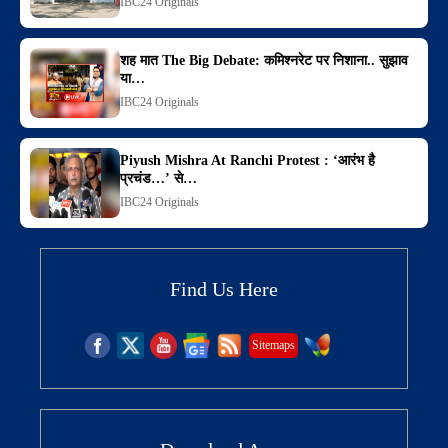
IBC24 Originals
शह मात The Big Debate: कमिश्नरेट पर निशाना.. सुझाव
या…
IBC24 Originals
Piyush Mishra At Ranchi Protest : ‘आरंभ है
प्रचंड…’ से…
IBC24 Originals
Find Us Here
Sitemaps