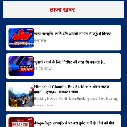
ताजा खबर
साझा संस्कृति, शांति और आपसी सम्मान से जुड़े हैं ब्रिक्स…
मध्यप्रदेश
चुनावी स्वार्थ के लिए गिरगिट की तरह रंग बदलती है…
LUCKNOW
Himachal Chamba Bus Accident: भीषण सड़क
हादसा.. ड्राइवर, कंडक्टर समेत…
Breaking News in Hindi | latest Breaking news | Live breaking
news in Hindi
बेंगलुरु-मैसुरु एक्सप्रेसवे पर बस दुर्घटना में दो लोगों की मौत