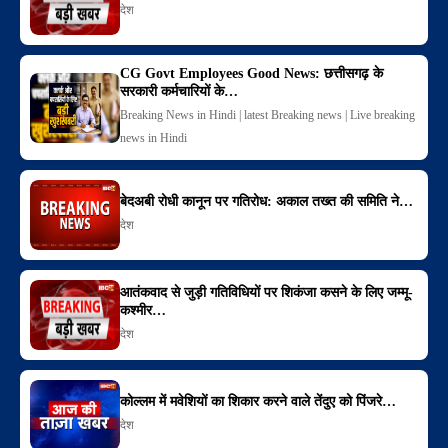
देश
CG Govt Employees Good News: छत्तीसगढ़ के
सरकारी कर्मचारियों के…
Breaking News in Hindi | latest Breaking news | Live breaking
news in Hindi
बेदअबी रोधी कानून पर गतिरोध: अकाल तख्त की समिति ने…
देश
आतंकवाद से जुड़ी गतिविधियों पर शिकंजा कसने के लिए जम्मू-
कश्मीर…
देश
कोल्लम में मवेशियों का शिकार करने वाले तेंदुए को पिंजरे…
देश