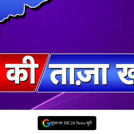
गूगल पर IBC24 News चुनें