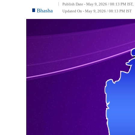
Publish Date - May 9, 2026 / 08:13 PM IST,
Bhasha
Updated On - May 9, 2026 / 08:13 PM IST