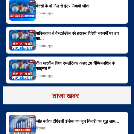
मेस्सी के दो गोल से इंटर मियामी जीता
2 hours ago
पाकिस्तान ने वेस्टइंडीज को हराकर विदेशी सरजमीं पर हार
का…
2 hours ago
तीन भारतीय विश्व एथलेटिक्स अंडर 20 चैम्पियनशिप के
फाइनल में
2 hours ago
ताजा खबर
जीई वर्नोवा टीएंडडी इंडिया का जून तिमाही का शुद्ध लाभ…
बिज़नेस