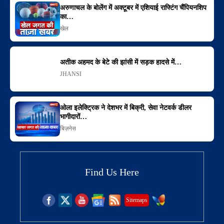
अरुणाचल के बोलेंग में अक्टूबर में एशियाई राफ्टिंग चैंपियनशिप
का…
खेल
अतीक अहमद के बेटे की झांसी में सड़क हादसे में…
JHANSI
ओला इलेक्ट्रिक ने देशभर में बिक्री, सेवा नेटवर्क डीलर
भागीदारों…
बिज़नेस
Find Us Here
Sitemaps