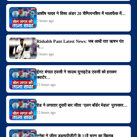
आशीष यादव ने विश्व अंडर 20 चैम्पियनशिप में भालाफेंक में…
2 hours ago
Rishabh Pant Latest News: जब आधी रात ऋषभ पंत
ने…
5 hours ago
ईस्ट बंगाल एफसी ने साउथ यूनाइटेड एफसी को हराकर
क्वार्टर…
15 hours ago
हेड ने लगातार दूसरी बार जीता ‘एलन बॉर्डर मेडल’ पुरस्कार…
15 hours ago
स्नेहा ने जीता डब्ल्यूपीजीटी के 11वें चरण का खिताब