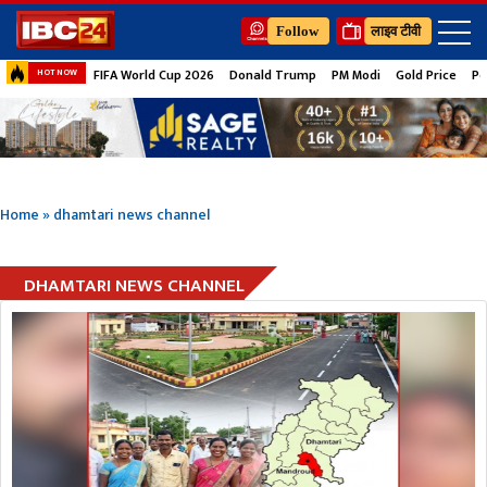
Follow
लाइव टीवी
FIFA World Cup 2026
Donald Trump
PM Modi
Gold Price
Pe
HOT NOW
Home
»
dhamtari news channel
DHAMTARI NEWS CHANNEL