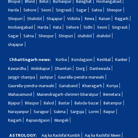
Bhopal
Bhind
Betul
Burhanpur
Balaghat
Hoshangabad
Harda
Sehore
Seoni
Singrauli
Sagar
Satna
Sheopur
Shivpuri
Shahdol
Shajapur
Vidisha
Rewa
Raisen
Rajgarh
Hoshangabad
Harda
Hata
Sehore
Sidhi
Seoni
Singrauli
Sagar
Satna
Sheopur
Shivpuri
shahdol
shahdol
shajapur
Chhattisgarh news:
Korba
Kondagaon
Keshkal
Kanker
Kawardha
Ambikapur
Dhamtari
Durg
Dantewada
Janjgir-champa
Jashpur
Gaurella-pendra-marwahi
Gaurella-pendra-marwahi
Gariaband
Khairagarh
Koriya
Mahasamund
Manendragarh-chirimiri-bharatpur
Bemetara
Bijapur
Bilaspur
Balod
Bastar
Baloda-bazar
Balrampur
Narayanpur
Surajpur
Sukma
Sarguja
Lormi
Raipur
Raigarh
Rajnandgaon
Mungeli
ASTROLOGY:
Aaj ka Rashifal Kumbh
Aaj ka Rashifal Meen