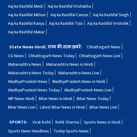
Aaj ka Rashifal Mesh
Aaj ka Rashifal Vrishabha
Aaj ka Rashifal Mithun
Aaj ka Rashifal Cancer
Aaj ka Rashifal Singh
Aaj ka Rashifal Kanya
Aaj ka Rashifal Tula
Aaj ka Rashifal Vrishchik
Aaj ka Rashifal Makar
State News Hindi, राज्य की ताज़ा ख़बरें:
Chhattisgarh News
CG News
Chhattisgarh News Today
Chhattisgarh News Live
Maharashtra News
Maharashtra News in Hindi
Maharashtra News Today
Maharashtra News Live
MadhyaPradesh News
MadhyaPradesh News in Hindi
MadhyaPradesh News Today
MadhyaPradesh News Live
MP News Hindi
Bihar News in Hindi
Bihar News Today
Bihar News Live
Latest Bihar News in Hindi
Bihar News Live
SPORTS:
Virat Kohli
Rohit Sharma
Sports News in Hindi
Sports News Headlines
Today Sports News