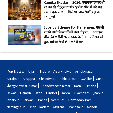
Kamika Ekadashi 2026: कामिका एकादशी
पर बन रहे ‘द्विपुष्कर’ और ‘हर्षण’ योग में करें यह
एक अचूक साधना, मिलेगा “वाजपेय” यज्ञ का
महापुण्य!
Subsidy Scheme For Fishermen: मछली
पालने वाले किसानों को बड़ा तोहफा!… अब इस
चीज की खरीदी पर सरकार देगी 70 प्रतिशत की
छूट, जानिए कैसे ले सकते हैं लाभ
Mp News:
Ujjain
Indore
Agar-malwa
Ashok-nagar
Alirajpur
Anuppur
Chhindwara
Chhatarpur
Gwalior
Guna
khargonewest-nimar
Khandwaeast-nimar
Katni
Umaria
Dewas
Damoh
Datia
Dindori
Dabra
Tikamgarh
Jhabua
Jabalpur
Barwani
Panna
Neemuch
Narmadapuram
Narsinghpur
Dhar
Ratlam
Morena
Mandsaur
Mandla