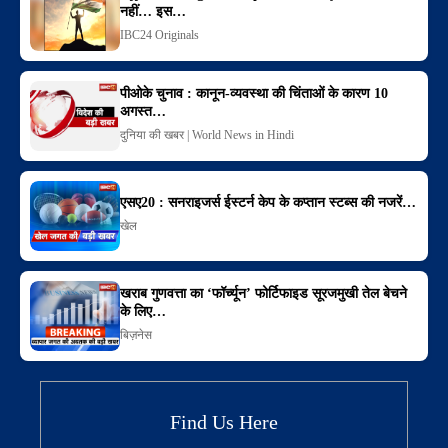
नहीं… इस…
IBC24 Originals
पीओके चुनाव : कानून-व्यवस्था की चिंताओं के कारण 10
अगस्त…
दुनिया की खबर | World News in Hindi
एसए20 : सनराइजर्स ईस्टर्न केप के कप्तान स्टब्स की नजरें…
खेल
खराब गुणवत्ता का ‘फॉर्च्यून’ फोर्टिफाइड सूरजमुखी तेल बेचने
के लिए…
बिज़नेस
Find Us Here