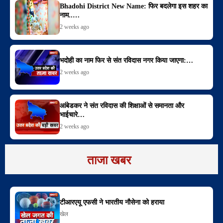
Bhadohi District New Name: फिर बदलेगा इस शहर का
नाम..…
2 weeks ago
भदोही का नाम फिर से संत रविदास नगर किया जाएगा:…
2 weeks ago
आंबेडकर ने संत रविदास की शिक्षाओं से समानता और
भाईचारे…
2 weeks ago
ताजा खबर
टीआरएयू एफसी ने भारतीय नौसेना को हराया
खेल