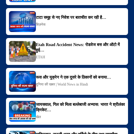
टाटा समूह से नए निवेश पर बातचीत कर रही है…
बिज़नेस
Etah Road Accident News: रोडवेज बस और ऑटो में
हुई…
ETAH
रूस और यूक्रेन ने एक दूसरे के ठिकानों को बनाया…
दुनिया की खबर | World News in Hindi
जायसवाल, गिल को मिला बल्लेबाजी अभ्यास: भारत ने श्रीलंका
क्रिकेट…
खेल