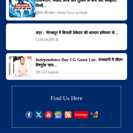
पाकिस्तान, सऊदी अरब और तुर्किये के बीच रक्षा समझौता
किसी…
दुनिया की खबर | World News in Hindi
उप्र : गोरखपुर में बिजली ठेकेदार की धारदार हथियार से…
GORAKHPUR
Independence Day CG Guest List: राजधानी में सीएम
विष्णुदेव साय…
IBC24 Originals
Find Us Here
Sitemaps