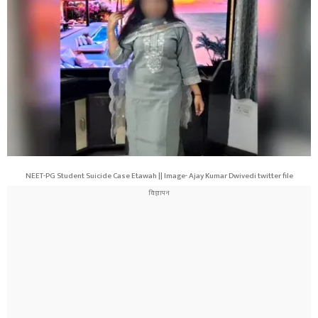
NEET-PG Student Suicide Case Etawah || Image- Ajay Kumar Dwivedi twitter file