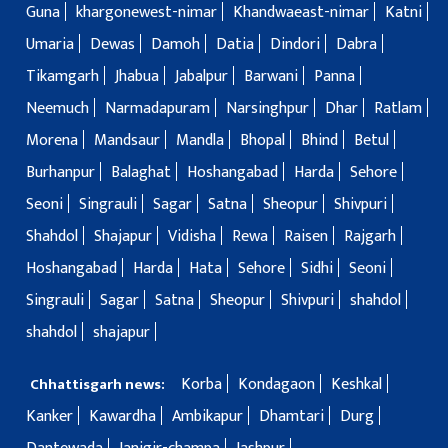
Guna
khargonewest-nimar
Khandwaeast-nimar
Katni
Umaria
Dewas
Damoh
Datia
Dindori
Dabra
Tikamgarh
Jhabua
Jabalpur
Barwani
Panna
Neemuch
Narmadapuram
Narsinghpur
Dhar
Ratlam
Morena
Mandsaur
Mandla
Bhopal
Bhind
Betul
Burhanpur
Balaghat
Hoshangabad
Harda
Sehore
Seoni
Singrauli
Sagar
Satna
Sheopur
Shivpuri
Shahdol
Shajapur
Vidisha
Rewa
Raisen
Rajgarh
Hoshangabad
Harda
Hata
Sehore
Sidhi
Seoni
Singrauli
Sagar
Satna
Sheopur
Shivpuri
shahdol
shahdol
shajapur
Korba
Kondagaon
Keshkal
Chhattisgarh news:
Kanker
Kawardha
Ambikapur
Dhamtari
Durg