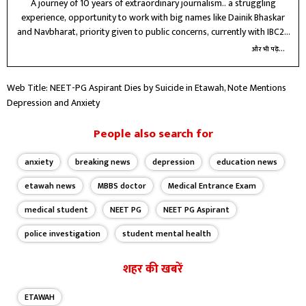
A journey of 10 years of extraordinary journalism.. a struggling
experience, opportunity to work with big names like Dainik Bhaskar
and Navbharat, priority given to public concerns, currently with IBC24
Raipur for three years, future journey unknown
और भी पढ़ें...
Web Title: NEET-PG Aspirant Dies by Suicide in Etawah, Note Mentions
Depression and Anxiety
People also search for
anxiety
breaking news
depression
education news
etawah news
MBBS doctor
Medical Entrance Exam
medical student
NEET PG
NEET PG Aspirant
police investigation
student mental health
शहर की खबरें
ETAWAH