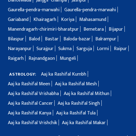
Dantewada
Janjgir-champa
Jashpur
Gaurella-pendra-marwahi
Gaurella-pendra-marwahi
Gariaband
Khairagarh
Koriya
Mahasamund
Manendragarh-chirimiri-bharatpur
Bemetara
Bijapur
Bilaspur
Balod
Bastar
Baloda-bazar
Balrampur
Narayanpur
Surajpur
Sukma
Sarguja
Lormi
Raipur
Raigarh
Rajnandgaon
Mungeli
Aaj ka Rashifal Kumbh
ASTROLOGY:
Aaj ka Rashifal Meen
Aaj ka Rashifal Mesh
Aaj ka Rashifal Vrishabha
Aaj ka Rashifal Mithun
Aaj ka Rashifal Cancer
Aaj ka Rashifal Singh
Aaj ka Rashifal Kanya
Aaj ka Rashifal Tula
Aaj ka Rashifal Vrishchik
Aaj ka Rashifal Makar