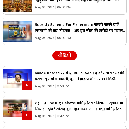
‘द्विपुष्कर’ और ‘हर्षण’ योग में करें यह एक अचूक साधना, मिलेगा
“वाजपेय” यज्ञ का महापुण्य!
Aug 08, 2026 | 06:07 PM
Subsidy Scheme For Fishermen: मछली पालने वाले
किसानों को बड़ा तोहफा!… अब इस चीज की खरीदी पर सरकार
देगी 70 प्रतिशत की छूट, जानिए कैसे ले सकते हैं लाभ
Aug 08, 2026 | 06:09 PM
वीडियो
Vande Bharat: 27 में चुनाव… पंडित पर दांव! सपा पर भड़की
बसपा सुप्रीमों मायावती, यूपी में ब्राह्मण वोट पर क्यों छिड़ी
महाभारत?
Aug 08, 2026 | 11:58 PM
शह मात The Big Debate: कमिश्नरेट पर निशाना.. सुझाव या
सियासी दांव? सांसद बृजमोहन अग्रवाल ने रायपुर कमिश्नरेट पर
उठाए सवाल, क्या वाकई में सिस्टम में सुधार की है जरूरत
Aug 08, 2026 | 11:42 PM