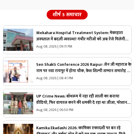
शीर्ष 5 समाचार
Mekahara Hospital Treatment System: मेकाहारा
अस्पताल में बदली व्यवस्था! गंभीर मरीजों को अब ऐसे मिलेगी
इमरजेंसी वार्ड में एंट्री, यहां होगी शुरुआती जांच
Aug 08, 2026 | 09:11 PM
Sen Shakti Conference 2026 Raipur: सेन जी महाराज के
नाम पर नवा रायपुर में होगा चौक, केश शिल्पी सम्मान समारोह में
सीएम साय ने किया ऐलान, सामुदायिक भवन के लिए इतने लाख
Aug 08, 2026 | 08:41 PM
रुपए देगी सरकार
UP Crime News: बॉथरूम में नहा रही साली का बनाया
वीडियो, फिर वायरल करने की धमकी दे रहा था जीजा, परेशान
युवती ने उठाया ये खौफनाक कदम
Aug 08, 2026 | 06:50 PM
Kamika Ekadashi 2026: कामिका एकादशी पर बन रहे